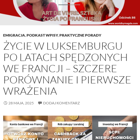
EMIGRACJA
,
PODKAST WPISY
,
PRAKTYCZNE PORADY
ŻYCIE W LUKSEMBURGU
PO LATACH SPĘDZONYCH
WE FRANCJI – SZCZERE
PORÓWNANIE I PIERWSZE
WRAŻENIA
28 MAJA, 2025
DODAJ KOMENTARZ