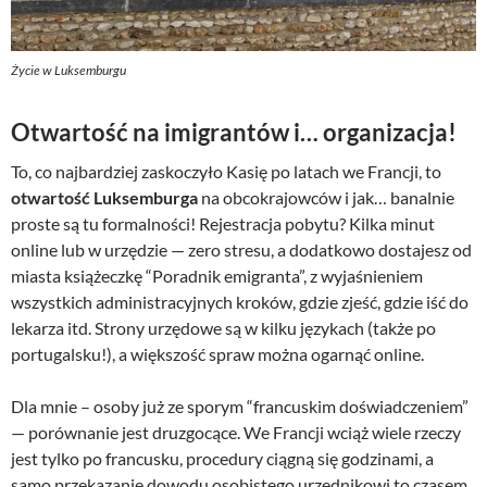
Życie w Luksemburgu
Otwartość na imigrantów i… organizacja!
To, co najbardziej zaskoczyło Kasię po latach we Francji, to
otwartość Luksemburga
na obcokrajowców i jak… banalnie
proste są tu formalności! Rejestracja pobytu? Kilka minut
online lub w urzędzie — zero stresu, a dodatkowo dostajesz od
miasta książeczkę “Poradnik emigranta”, z wyjaśnieniem
wszystkich administracyjnych kroków, gdzie zjeść, gdzie iść do
lekarza itd. Strony urzędowe są w kilku językach (także po
portugalsku!), a większość spraw można ogarnąć online.
Dla mnie – osoby już ze sporym “francuskim doświadczeniem”
— porównanie jest druzgocące. We Francji wciąż wiele rzeczy
jest tylko po francusku, procedury ciągną się godzinami, a
samo przekazanie dowodu osobistego urzędnikowi to czasem