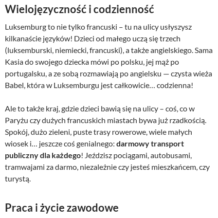
Wielojęzyczność i codzienność
Luksemburg to nie tylko francuski – tu na ulicy usłyszysz
kilkanaście języków! Dzieci od małego uczą się trzech
(luksemburski, niemiecki, francuski), a także angielskiego. Sama
Kasia do swojego dziecka mówi po polsku, jej mąż po
portugalsku, a ze sobą rozmawiają po angielsku — czysta wieża
Babel, która w Luksemburgu jest całkowicie… codzienna!
Ale to także kraj, gdzie dzieci bawią się na ulicy – coś, co w
Paryżu czy dużych francuskich miastach bywa już rzadkością.
Spokój, dużo zieleni, puste trasy rowerowe, wiele małych
wiosek i… jeszcze coś genialnego:
darmowy transport
publiczny dla każdego
! Jeździsz pociągami, autobusami,
tramwajami za darmo, niezależnie czy jesteś mieszkańcem, czy
turystą.
Praca i życie zawodowe