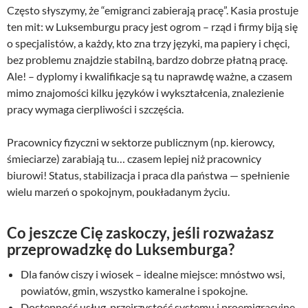
Często słyszymy, że “emigranci zabierają pracę”. Kasia prostuje
ten mit: w Luksemburgu pracy jest ogrom – rząd i firmy biją się
o specjalistów, a każdy, kto zna trzy języki, ma papiery i chęci,
bez problemu znajdzie stabilną, bardzo dobrze płatną pracę.
Ale! – dyplomy i kwalifikacje są tu naprawdę ważne, a czasem
mimo znajomości kilku języków i wykształcenia, znalezienie
pracy wymaga cierpliwości i szczęścia.
Pracownicy fizyczni w sektorze publicznym (np. kierowcy,
śmieciarze) zarabiają tu… czasem lepiej niż pracownicy
biurowi! Status, stabilizacja i praca dla państwa — spełnienie
wielu marzeń o spokojnym, poukładanym życiu.
Co jeszcze Cię zaskoczy, jeśli rozważasz
przeprowadzkę do Luksemburga?
Dla fanów ciszy i wiosek – idealne miejsce: mnóstwo wsi,
powiatów, gmin, wszystko kameralne i spokojne.
Dostępność usług, przejrzystość systemu i proemigracyjne