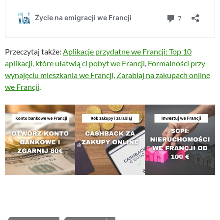
Przeczytaj także:
Aplikacje przydatne we Francji: Top 10
aplikacji, które ułatwią ci pobyt we Francji
,
Formalności przy
wynajęciu mieszkania we Francji
,
Zarabiaj na zakupach online
we Francji
.