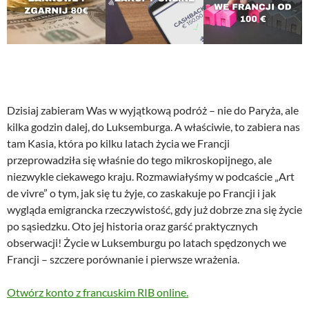
Dzisiaj zabieram Was w wyjątkową podróż – nie do Paryża, ale
kilka godzin dalej, do Luksemburga. A właściwie, to zabiera nas
tam Kasia, która po kilku latach życia we Francji
przeprowadziła się właśnie do tego mikroskopijnego, ale
niezwykle ciekawego kraju. Rozmawiałyśmy w podcaście „Art
de vivre” o tym, jak się tu żyje, co zaskakuje po Francji i jak
wygląda emigrancka rzeczywistość, gdy już dobrze zna się życie
po sąsiedzku. Oto jej historia oraz garść praktycznych
obserwacji! Życie w Luksemburgu po latach spędzonych we
Francji – szczere porównanie i pierwsze wrażenia.
Otwórz konto z francuskim RIB online.