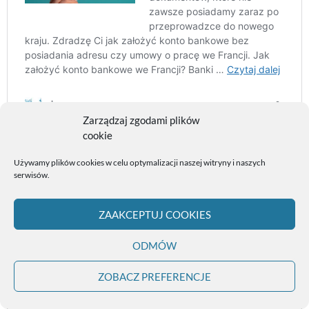
Zarządzaj zgodami plików
cookie
Posłuchaj całego odcinka podkastu!
Używamy plików cookies w celu optymalizacji naszej witryny i naszych
serwisów.
ZAAKCEPTUJ COOKIES
ODMÓW
ZOBACZ PREFERENCJE