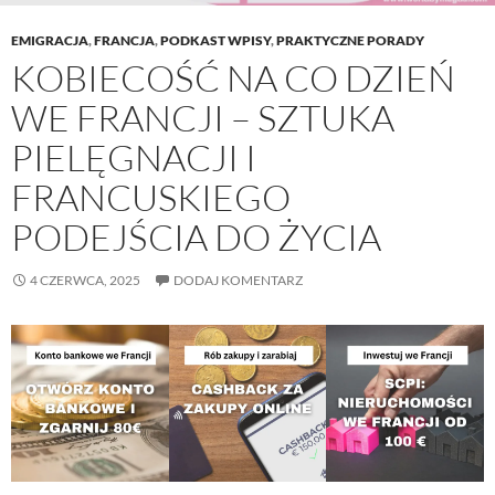
EMIGRACJA
,
FRANCJA
,
PODKAST WPISY
,
PRAKTYCZNE PORADY
KOBIECOŚĆ NA CO DZIEŃ
WE FRANCJI – SZTUKA
PIELĘGNACJI I
FRANCUSKIEGO
PODEJŚCIA DO ŻYCIA
4 CZERWCA, 2025
DODAJ KOMENTARZ