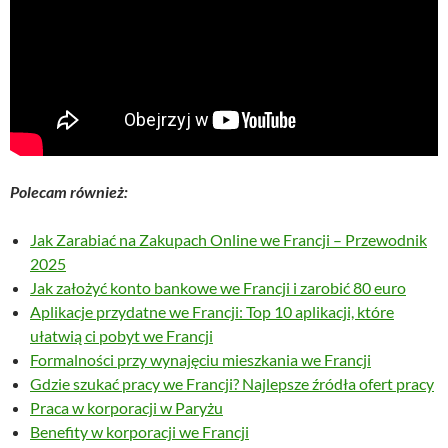
Polecam również:
Jak Zarabiać na Zakupach Online we Francji – Przewodnik
2025
Jak założyć konto bankowe we Francji i zarobić 80 euro
Aplikacje przydatne we Francji: Top 10 aplikacji, które
ułatwią ci pobyt we Francji
Formalności przy wynajęciu mieszkania we Francji
Gdzie szukać pracy we Francji? Najlepsze źródła ofert pracy
Praca w korporacji w Paryżu
Benefity w korporacji we Francji