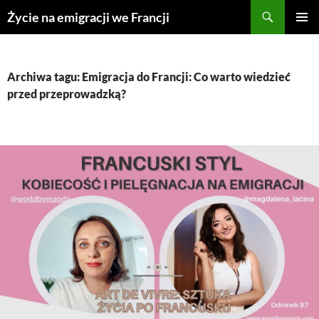
Przejdź
Życie na emigracji we Francji
do
MENU
treści
GŁÓWN
Archiwa tagu: Emigracja do Francji: Co warto wiedzieć
przed przeprowadzką?