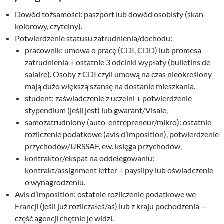
Dowód tożsamości: paszport lub dowód osobisty (skan
kolorowy, czytelny).
Potwierdzenie statusu zatrudnienia/dochodu:
pracownik: umowa o pracę (CDI, CDD) lub promesa
zatrudnienia + ostatnie 3 odcinki wypłaty (bulletins de
salaire). Osoby z CDI czyli umową na czas nieokreślony
mają dużo większą szansę na dostanie mieszkania.
student: zaświadczenie z uczelni + potwierdzenie
stypendium (jeśli jest) lub gwarant/Visale,
samozatrudniony (auto-entrepreneur/mikro): ostatnie
rozliczenie podatkowe (avis d’imposition), potwierdzenie
przychodów/URSSAF, ew. księga przychodów,
kontraktor/ekspat na oddelegowaniu:
kontrakt/assignment letter + payslipy lub oświadczenie
o wynagrodzeniu.
Avis d’imposition: ostatnie rozliczenie podatkowe we
Francji (jeśli już rozliczałeś/aś) lub z kraju pochodzenia —
część agencji chętnie je widzi.