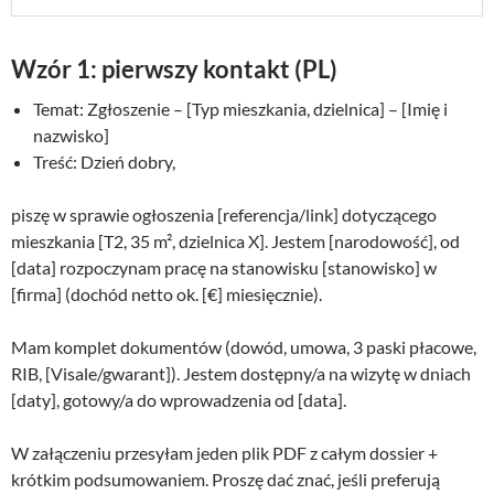
Wzór 1: pierwszy kontakt (PL)
Temat: Zgłoszenie – [Typ mieszkania, dzielnica] – [Imię i
nazwisko]
Treść: Dzień dobry,
piszę w sprawie ogłoszenia [referencja/link] dotyczącego
mieszkania [T2, 35 m², dzielnica X]. Jestem [narodowość], od
[data] rozpoczynam pracę na stanowisku [stanowisko] w
[firma] (dochód netto ok. [€] miesięcznie).
Mam komplet dokumentów (dowód, umowa, 3 paski płacowe,
RIB, [Visale/gwarant]). Jestem dostępny/a na wizytę w dniach
[daty], gotowy/a do wprowadzenia od [data].
W załączeniu przesyłam jeden plik PDF z całym dossier +
krótkim podsumowaniem. Proszę dać znać, jeśli preferują