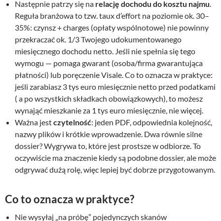
Następnie patrzy się na
relację dochodu do kosztu najmu
.
Reguła branżowa to tzw. taux d’effort na poziomie ok. 30–
35%: czynsz + charges (opłaty wspólnotowe) nie powinny
przekraczać ok. 1/3 Twojego udokumentowanego
miesięcznego dochodu netto. Jeśli nie spełnia się tego
wymogu — pomaga gwarant (osoba/firma gwarantująca
płatności) lub poręczenie Visale. Co to oznacza w praktyce:
jeśli zarabiasz 3 tys euro miesięcznie netto przed podatkami
( a po wszystkich składkach obowiązkowych), to możesz
wynająć mieszkanie za 1 tys euro miesięcznie, nie więcej.
Ważna jest
czytelność
: jeden PDF, odpowiednia kolejność,
nazwy plików i krótkie wprowadzenie. Dwa równie silne
dossier? Wygrywa to, które jest prostsze w odbiorze. To
oczywiście ma znaczenie kiedy są podobne dossier, ale może
odgrywać dużą rolę, więc lepiej być dobrze przygotowanym.
Co to oznacza w praktyce?
Nie wysyłaj „na próbę” pojedynczych skanów