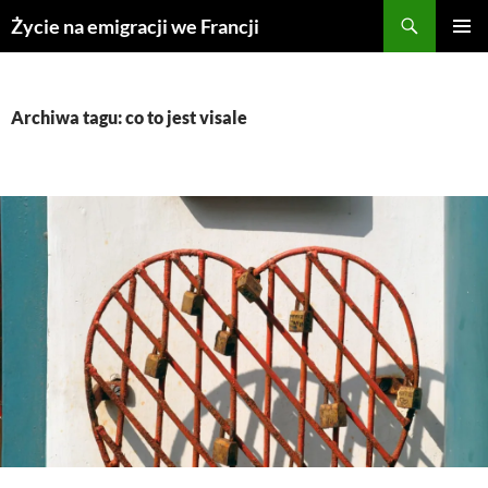
Przejdź
Życie na emigracji we Francji
do
MENU
treści
GŁÓWN
Archiwa tagu: co to jest visale