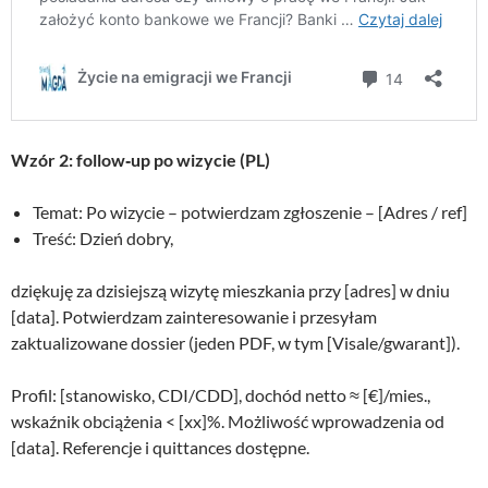
Wzór 2: follow‑up po wizycie (PL)
Temat: Po wizycie – potwierdzam zgłoszenie – [Adres / ref]
Treść: Dzień dobry,
dziękuję za dzisiejszą wizytę mieszkania przy [adres] w dniu
[data]. Potwierdzam zainteresowanie i przesyłam
zaktualizowane dossier (jeden PDF, w tym [Visale/gwarant]).
Profil: [stanowisko, CDI/CDD], dochód netto ≈ [€]/mies.,
wskaźnik obciążenia < [xx]%. Możliwość wprowadzenia od
[data]. Referencje i quittances dostępne.