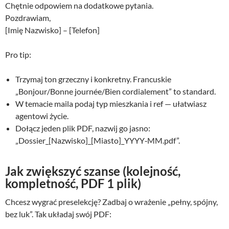
Chętnie odpowiem na dodatkowe pytania.
Pozdrawiam,
[Imię Nazwisko] – [Telefon]
Pro tip:
Trzymaj ton grzeczny i konkretny. Francuskie
„Bonjour/Bonne journée/Bien cordialement” to standard.
W temacie maila podaj typ mieszkania i ref — ułatwiasz
agentowi życie.
Dołącz jeden plik PDF, nazwij go jasno:
„Dossier_[Nazwisko]_[Miasto]_YYYY‑MM.pdf”.
Jak zwiększyć szanse (kolejność,
kompletność, PDF 1 plik)
Chcesz wygrać preselekcję? Zadbaj o wrażenie „pełny, spójny,
bez luk”. Tak układaj swój PDF: