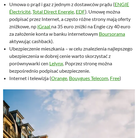
Umowa o prąd i gaz z jednym z dostawców prądu (
ENGIE
Électricité
,
Total Direct Energie
,
EDF
). Umowę można
podpisać przez Internet, a często różne strony mają oferty
zniżkowe, np
iGraal
na 35 euro zniżki na Engie czy 40 euro
za założenie konta w banku internetowym
Boursorama
aktywując cashback).
Ubezpieczenie mieszkania – w celu znalezienia najlepszego
ubezpieczenia w dobrej cenie warto skorzystać z
porównywarki cen
Lelynx
. Poprzez stronę można
bezpośrednio podpisać ubezpieczenie.
Internet i telewizja (
Orange
,
Bouygues Telecom
,
Free
)