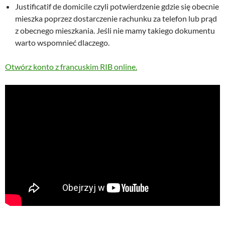
Justificatif de domicile czyli potwierdzenie gdzie się obecnie
mieszka poprzez dostarczenie rachunku za telefon lub prąd
z obecnego mieszkania. Jeśli nie mamy takiego dokumentu
warto wspomnieć dlaczego.
Otwórz konto z francuskim RIB online.