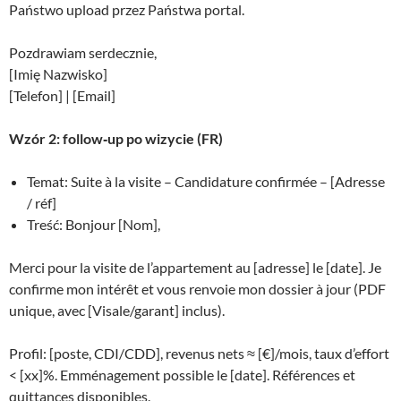
Państwo upload przez Państwa portal.
Pozdrawiam serdecznie,
[Imię Nazwisko]
[Telefon] | [Email]
Wzór 2: follow‑up po wizycie (FR)
Temat: Suite à la visite – Candidature confirmée – [Adresse
/ réf]
Treść: Bonjour [Nom],
Merci pour la visite de l’appartement au [adresse] le [date]. Je
confirme mon intérêt et vous renvoie mon dossier à jour (PDF
unique, avec [Visale/garant] inclus).
Profil: [poste, CDI/CDD], revenus nets ≈ [€]/mois, taux d’effort
< [xx]%. Emménagement possible le [date]. Références et
quittances disponibles.