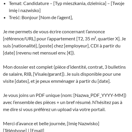
Temat: Candidature – [Typ mieszkania, dzielnica] – [Twoje
imię i nazwisko]
Treść: Bonjour [Nom de l’agent],
Je me permets de vous écrire concernant l’annonce
[référence/URL] pour l’appartement [T2, 35 m², quartier X]. Je
suis [nationalité], [poste] chez [employeur], CDI à partir du
[date] (revenu net mensuel env. [€]).
Mon dossier est complet (pièce d’identité, contrat, 3 bulletins
de salaire, RIB, [Visale/garant]). Je suis disponible pour une
visite [dates], et je peux emménager à partir du [date].
Je vous joins un PDF unique (nom: [Nazwa_PDF_YYYY‑MM])
avec l’ensemble des pièces + un bref résumé. N’hésitez pas à
me dire si vous préférez un upload via votre portail.
Merci d’avance et belle journée, [Imię Nazwisko]
[Téléphone] | [Email]