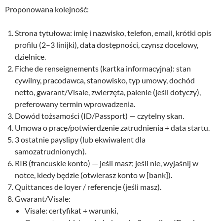
Proponowana kolejność:
Strona tytułowa: imię i nazwisko, telefon, email, krótki opis
profilu (2–3 linijki), data dostępności, czynsz docelowy,
dzielnice.
Fiche de renseignements (kartka informacyjna): stan
cywilny, pracodawca, stanowisko, typ umowy, dochód
netto, gwarant/Visale, zwierzęta, palenie (jeśli dotyczy),
preferowany termin wprowadzenia.
Dowód tożsamości (ID/Passport) — czytelny skan.
Umowa o pracę/potwierdzenie zatrudnienia + data startu.
3 ostatnie payslipy (lub ekwiwalent dla
samozatrudnionych).
RIB (francuskie konto) — jeśli masz; jeśli nie, wyjaśnij w
notce, kiedy będzie (otwierasz konto w [bank]).
Quittances de loyer / referencje (jeśli masz).
Gwarant/Visale:
Visale: certyfikat + warunki,