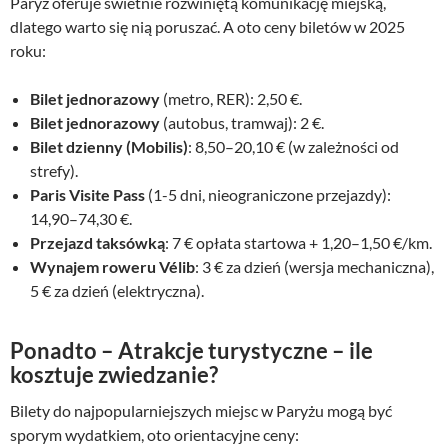
Paryż oferuje świetnie rozwiniętą komunikację miejską,
dlatego warto się nią poruszać. A oto ceny biletów w 2025
roku:
Bilet jednorazowy
(metro, RER): 2,50 €.
Bilet jednorazowy
(autobus, tramwaj): 2 €.
Bilet dzienny (Mobilis)
: 8,50–20,10 € (w zależności od
strefy).
Paris Visite Pass
(1-5 dni, nieograniczone przejazdy):
14,90–74,30 €.
Przejazd taksówką
: 7 € opłata startowa + 1,20–1,50 €/km.
Wynajem roweru Vélib
: 3 € za dzień (wersja mechaniczna),
5 € za dzień (elektryczna).
Ponadto –
Atrakcje turystyczne – ile
kosztuje zwiedzanie?
Bilety do najpopularniejszych miejsc w Paryżu mogą być
sporym wydatkiem, oto orientacyjne ceny: