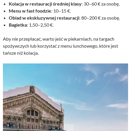
Kolacja w restauracji średniej klasy
: 30–60 € za osobę.
s
i
Menu w fast foodzie
: 10–15 €.
i
:
Obiad w ekskluzywnej restauracji
: 80–200 € za osobę.
ł
2
Bagietka
: 1,50–2,50 €.
a
9
:
,
3
0
Aby nie przepłacać, warto jeść w piekarniach, na targach
9
0
spożywczych lub korzystać z menu lunchowego, które jest
,
tańsze niż kolacja.
0
z
0
ł
.
z
ł
.