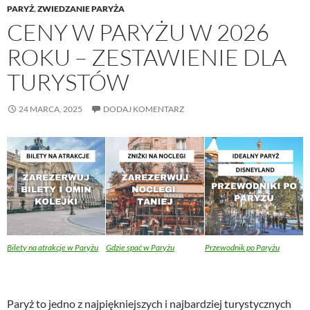
PARYŻ
,
ZWIEDZANIE PARYŻA
CENY W PARYŻU W 2026
ROKU – ZESTAWIENIE DLA
TURYSTÓW
24 MARCA, 2025
DODAJ KOMENTARZ
Bilety na atrakcje w Paryżu
Gdzie spać w Paryżu
Przewodnik po Paryżu
Paryż to jedno z najpiękniejszych i najbardziej turystycznych