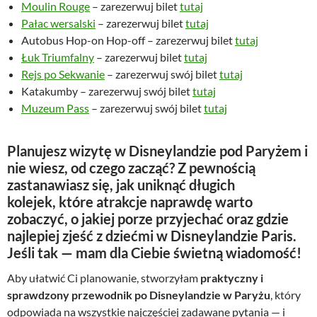
Moulin Rouge
– zarezerwuj bilet
tutaj
Pałac wersalski
– zarezerwuj bilet
tutaj
Autobus Hop-on Hop-off – zarezerwuj bilet
tutaj
Łuk Triumfalny
– zarezerwuj bilet
tutaj
Rejs po Sekwanie
– zarezerwuj swój bilet
tutaj
Katakumby – zarezerwuj swój bilet
tutaj
Muzeum Pass
– zarezerwuj swój bilet
tutaj
Planujesz wizytę w Disneylandzie pod Paryżem i
nie wiesz, od czego zacząć?
Z pewnością
zastanawiasz się,
jak uniknąć długich
kolejek
,
które atrakcje naprawdę warto
zobaczyć
,
o jakiej porze przyjechać
oraz
gdzie
najlepiej zjeść z dziećmi
w Disneylandzie Paris.
Jeśli tak — mam dla Ciebie
świetną wiadomość
!
Aby ułatwić Ci planowanie, stworzyłam
praktyczny i
sprawdzony przewodnik po Disneylandzie w Paryżu
, który
odpowiada na wszystkie najczęściej zadawane pytania — i