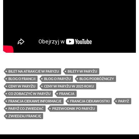
BILET NA ATRAKCJE W PARYZU
BILETY W PARYŻU
BLOG O FRANCJI
BLOG O PARYŻU
BLOG PODRÓŻNICZY
CENY W PARYŻU
CENY W PARYŻU W 2025 ROKU
CO ZOBACZYĆ W PARYŻU
FRANCJA
FRANCJA CIEKAWE INFORMACJE
FRANCJA CIEKAWOSTKI
PARYŻ
PARYŻ CO ZWIEDZAĆ
PRZEWODNIK PO PARYŻU
ZWIEDZAJ FRANCJĘ