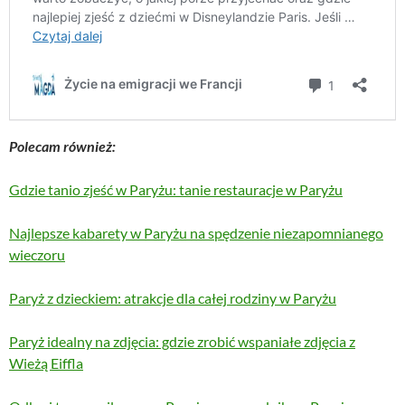
Polecam również:
Gdzie tanio zjeść w Paryżu: tanie restauracje w Paryżu
Najlepsze kabarety w Paryżu na spędzenie niezapomnianego
wieczoru
Paryż z dzieckiem: atrakcje dla całej rodziny w Paryżu
Paryż idealny na zdjęcia: gdzie zrobić wspaniałe zdjęcia z
Wieżą Eiffla