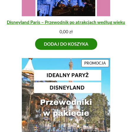
Disneyland Paris – Przewodnik po atrakcjach według wieku
0,00
zł
DODAJ DO KOSZYKA
P
PROMOCJA
R
O
D
U
K
T
W
P
R
O
M
O