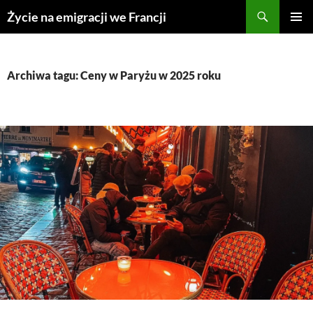
Przejdź
Życie na emigracji we Francji
do
MENU
treści
GŁÓWN
Archiwa tagu: Ceny w Paryżu w 2025 roku