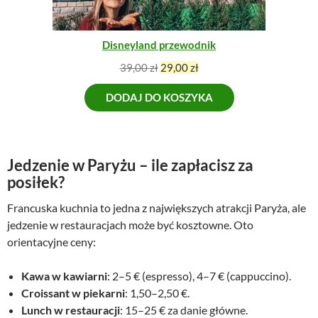
o
s
C
s
i
J
I
i
:
Disneyland przewodnik
ł
6
a
8
P
A
39,00
zł
29,00
zł
:
,
i
k
8
0
DODAJ DO KOSZYKA
e
t
9
0
r
u
,
w
a
0
z
o
l
0
ł
t
n
Jedzenie w Paryżu – ile zapłacisz za
.
n
a
posiłek?
z
a
c
ł
Francuska kuchnia to jedna z największych atrakcji Paryża, ale
c
e
.
e
n
jedzenie w restauracjach może być kosztowne. Oto
n
a
orientacyjne ceny:
a
w
w
y
Kawa w kawiarni
: 2–5 € (espresso), 4–7 € (cappuccino).
y
n
Croissant w piekarni
: 1,50–2,50 €.
n
o
Lunch w restauracji
: 15–25 € za danie główne.
o
s