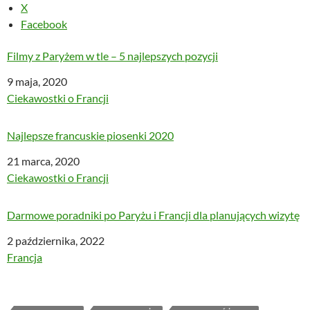
X
Facebook
Filmy z Paryżem w tle – 5 najlepszych pozycji
Data
9 maja, 2020
W odniesieniu do
Ciekawostki o Francji
Najlepsze francuskie piosenki 2020
Data
21 marca, 2020
W odniesieniu do
Ciekawostki o Francji
Darmowe poradniki po Paryżu i Francji dla planujących wizytę
Data
2 października, 2022
W odniesieniu do
Francja