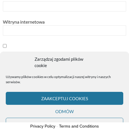
Witryna internetowa
Powiadom mnie o kolejnych komentarzach przez email.
Zarządzaj zgodami plików
cookie
Powiadom mnie o nowych wpisach przez email.
Używamy plików cookies w celu optymalizacji naszej witryny i naszych
serwisów.
ZAAKCEPTUJ COOKIES
ODMÓW
Polityka plików cookies (EU)
Dumnie wspierane przez WordPress
ZOBACZ PREFERENCJE
Privacy Policy
-
Terms and Conditions