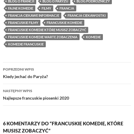
BLOG O FRANCJI
BLOG O PARYŻU
BLOG PODRÓŻNICZY
FAJNE KOMEDIE
FILMY
FRANCJA
FRANCJA CIEKAWE INFORMACJE
FRANCJA CIEKAWOSTKI
FRANCUSKIE FILMY
FRANCUSKIE KOMEDIE
FRANCUSKIE KOMEDIE KTÓRE MUSISZ ZOBACZYĆ
FRANCUSKIE KOMEDIE WARTE ZOBACZENIA
KOMEDIE
KOMEDIE FRANCUSKIE
Nawigacja
POPRZEDNI WPIS
wpisu
Kiedy jechać do Paryża?
NASTĘPNY WPIS
Najlepsze francuskie piosenki 2020
6 KOMENTARZY DO “FRANCUSKIE KOMEDIE, KTÓRE
MUSISZ ZOBACZYĆ”