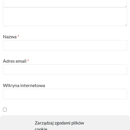
Nazwa
*
Adres email
*
Witryna internetowa
Powiadom mnie o kolejnych komentarzach przez email.
Zarządzaj zgodami plików
cookie