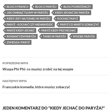
BLOG O FRANCJI
BLOG O PARYŻU
BLOG PODRÓŻNICZY
JAK OMINĄĆ TŁUMY W PARYŻU
KIEDY JECHAĆ DO PARYŻA
KIEDY JEST NAJTANIEJ W PARYŻU
KOCHAĆ PARYŻ
PARYŻ - KOCHAĆ CZY NIENAWIDZIĆ
PARYŻ CO WARTO ZOBACZYĆ
PARYŻ KIEDY JECHAĆ
PARYŻ KIEDY PRZYJECHAĆ
ROMANTYZM PARYŻA
TANIO W PARYŻU
WDZIĘK PARYŻA
ZWIEDZAJ PARYŻ
Nawigacja
POPRZEDNI WPIS
wpisu
Wyspa Phi Phi: co musisz zrobić na tej wyspie
NASTĘPNY WPIS
Francuskie komedie, które musisz zobaczyć
JEDEN KOMENTARZ DO “KIEDY JECHAĆ DO PARYŻA?”