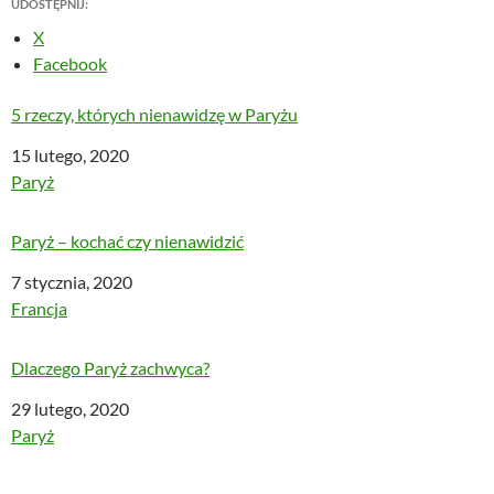
UDOSTĘPNIJ:
X
Facebook
5 rzeczy, których nienawidzę w Paryżu
Data
15 lutego, 2020
W odniesieniu do
Paryż
Paryż – kochać czy nienawidzić
Data
7 stycznia, 2020
W odniesieniu do
Francja
Dlaczego Paryż zachwyca?
Data
29 lutego, 2020
W odniesieniu do
Paryż