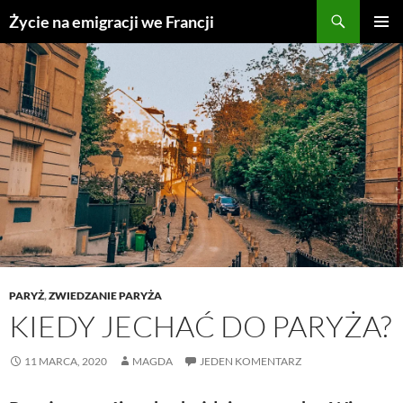
Przejdź
Życie na emigracji we Francji
do
MENU
treści
GŁÓWN
PARYŻ
,
ZWIEDZANIE PARYŻA
KIEDY JECHAĆ DO PARYŻA?
11 MARCA, 2020
MAGDA
JEDEN KOMENTARZ