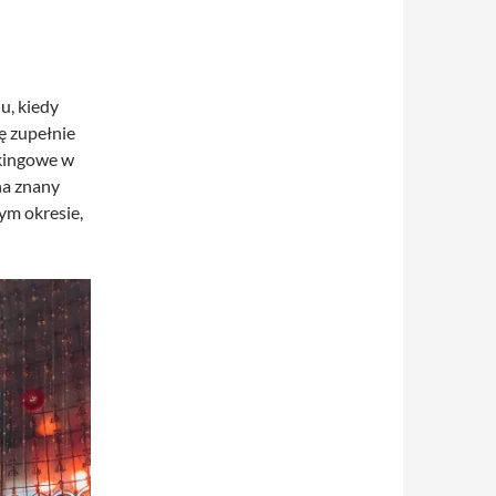
u, kiedy
ę zupełnie
rkingowe w
na znany
tym okresie,