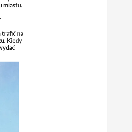
u miastu.
y
trafić na
żu. Kiedy
 wydać