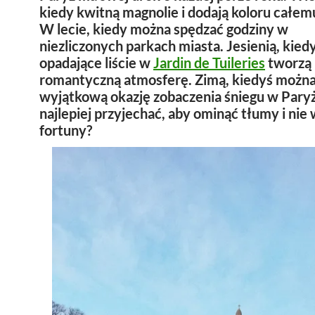
kiedy kwitną magnolie i dodają koloru całem
W lecie, kiedy można spędzać godziny w
niezliczonych parkach miasta. Jesienią, kied
opadające liście w
Jardin de Tuileries
tworzą
romantyczną atmosferę. Zimą, kiedyś można 
wyjątkową okazję zobaczenia śniegu w Pary
najlepiej przyjechać, aby ominąć tłumy i nie
fortuny?