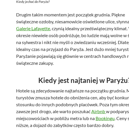
Kiedy jechać do Paryża?
Drugim takim momentem jest początek grudnia. Piękne
świąteczne ozdoby, niesamowicie oświetlone ulice, słynn
Galerie Lafayette
, czynią idealny przedświąteczny klimat
okresie niewiele osób podróżuje, bo ludzie mają wolne w 
na sylwestra i nikt nie myśli o zwiedzaniu wcześniej. Dlate
idealny czas na przyjazd do Paryża. Jest dużo mniej turys
Paryżanie pojawiają się głównie w centrach handlowych 
świąteczne zakupy.
Kiedy jest najtaniej w Paryżu
Hotele są zdecydowanie najtańsze na początku grudnia. M
turystów zmusza hotele do obniżenia cen, aby być konk
stosunku do innych podobnych placówek. Poza tym okre
zawsze jest drogo, ale warto poszukać
Airbnb
w podparys
miejscowościach w pobliżu metra lub na
Bookingu
. Ceny 
niższe, a dojazd do zabytków często bardzo dobry.