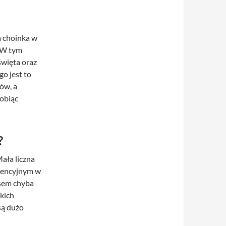
a choinka w
. W tym
święta oraz
go jest to
tów, a
robiąc
?
ała liczna
urencyjnym w
sem chyba
kich
są dużo