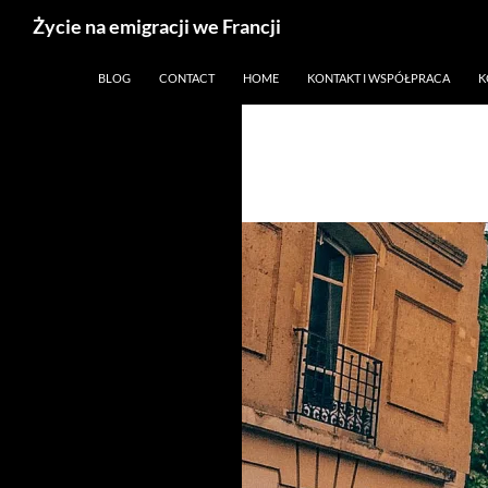
Życie na emigracji we Francji
Przejdź
Paryż, Francja i emigracja
BLOG
CONTACT
HOME
KONTAKT I WSPÓŁPRACA
K
do
treści