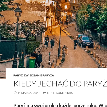
PARYŻ
,
ZWIEDZANIE PARYŻA
KIEDY JECHAĆ DO PARYŻ
11 MARCA, 2020
JEDEN KOMENTARZ
Paryż ma swój urok o każdej porze roku. Wio