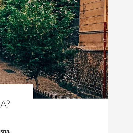
A?
sną,