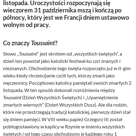
listopada. Uroczystości rozpoczynają się
wieczorem 31 października mszą i kończą po
północy, który jest we Francji dniem ustawowo
wolnym od pracy.
Co znaczy
Toussaint
?
Słowo „
Toussaint
” jest skrótem od „wszystkich świętych”, a
dzień ten powstał jako katolicki festiwal ku czci znanych i
nieznanych. Obchodzenie tego święta rozpoczęto już w II-gim
wieku kiedy chrześcijanie czcili tych, którzy zmarli jako
męczennicy. Początkowo katolicy pamiętali swoich zmarłych 2
listopada. W ten sposób dokonali rozróżnienia między
Toussaint
(Dzień Wszystkich Świętych) i „Upamiętnienie
zmarłych wiernych” (Dzień Wszystkich Dusz). Ale dla rodzin,
które nie przestrzegają tradycji katolickiej, pierwszy dzień stał
się dniem pamięci. W VIII wieku papież Grzegorz III został
pobłogosławiony w kaplicy w Rzymie w imieniu wszystkich
świętych i od tego czasu obchodzono je każdego roku 1