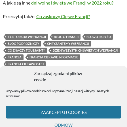
A jakie są inne
dni wolne i święta we Francji w 2022 roku?
Przeczytaj także:
Co zaskoczy Cię we Francji?
1 LISTOPADA WE FRANCJI
BLOG O FRANCJI
BLOG O PARYŻU
BLOG PODRÓŻNICZY
CHRYZANTEMY WE FRANCJI
CO ZNACZY TOUSSAINT?
DZIEŃ WSZYSTKICH ŚWIĘTYCH WE FRANCJI
FRANCJA
FRANCJA CIEKAWE INFORMACJE
FRANCJA CIEKAWOSTKI
LA TOUSSAINT - WSZYSTKICH ŚWIĘTYCH WE FRANCJI
Zarządzaj zgodami plików
LA TOUSSAINT CO TO JEST
LA TOUSSAINT KIEDY
cookie
ŚWIĘTA WE FRANCJI
TRADYCJE FRANCUSKIE
Używamy plików cookies w celu optymalizacji naszej witryny i naszych
WAKACJE LA TOUSSAINT
WAKACJE WE FRANCJI
serwisów.
WSZYSTKICH ŚWIĘTYCH WE FRANCJI
ZWIEDZAJ FRANCJĘ
ZWIEDZANIE FRANCJI
ZAAKCEPTUJ COOKIES
ODMÓW