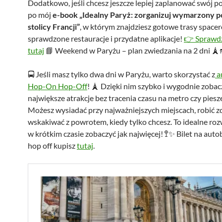
Dodatkowo, jeśli chcesz jeszcze lepiej zaplanować swój po
po mój
e-book „Idealny Paryż: zorganizuj wymarzony 
stolicy Francji”
, w którym znajdziesz gotowe trasy space
sprawdzone restauracje i przydatne aplikacje!
👉 Sprawd
tutaj
📘 Weekend w Paryżu – plan zwiedzania na 2 dni 🗼
🚍 Jeśli masz tylko dwa dni w Paryżu, warto skorzystać z
a
Hop-On Hop-Off
! 🗼 Dzięki nim szybko i wygodnie zobac
największe atrakcje bez tracenia czasu na metro czy pies
Możesz wysiadać przy najważniejszych miejscach, robić zd
wskakiwać z powrotem, kiedy tylko chcesz. To idealne roz
w krótkim czasie zobaczyć jak najwięcej! 🚏✨ Bilet na aut
hop off kupisz
tutaj
.