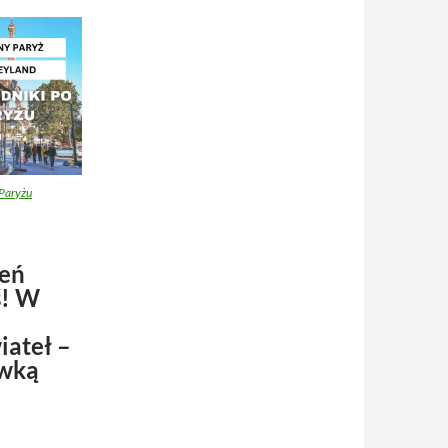
Paryżu
żeń
ś! W
iateł –
awką