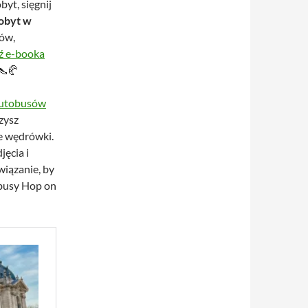
byt, sięgnij
pobyt w
rów,
ź e-booka
👠🥐
utobusów
zysz
ze wędrówki.
jęcia i
wiązanie, by
obusy Hop on