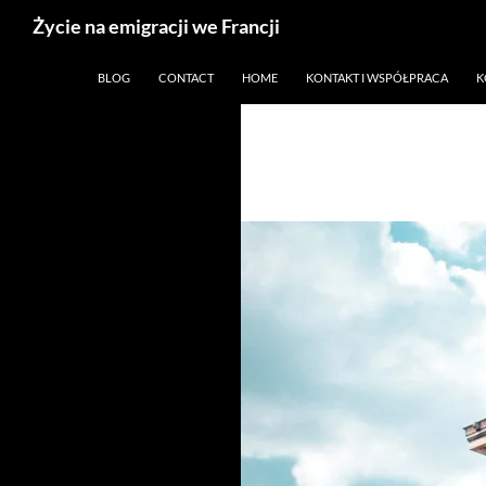
Życie na emigracji we Francji
Przejdź
Paryż, Francja i emigracja
BLOG
CONTACT
HOME
KONTAKT I WSPÓŁPRACA
K
do
treści