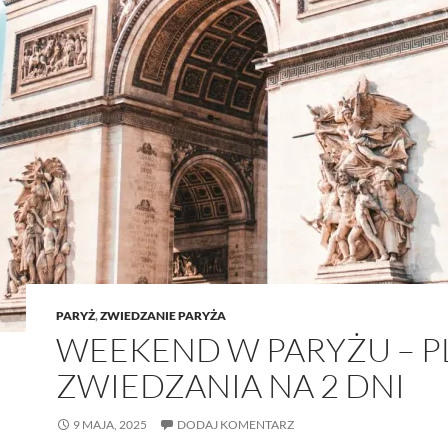
PARYŻ
,
ZWIEDZANIE PARYŻA
WEEKEND W PARYŻU – P
ZWIEDZANIA NA 2 DNI
9 MAJA, 2025
DODAJ KOMENTARZ