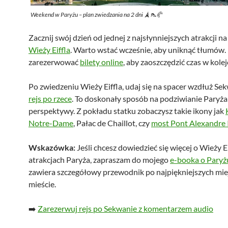
Weekend w Paryżu – plan zwiedzania na 2 dni 🗼👠🥐
Zacznij swój dzień od jednej z najsłynniejszych atrakcji na
Wieży Eiffla
. Warto wstać wcześnie, aby uniknąć tłumów
zarezerwować
bilety online
, aby zaoszczędzić czas w kolej
Po zwiedzeniu Wieży Eiffla, udaj się na spacer wzdłuż Se
rejs po rzece
. To doskonały sposób na podziwianie Paryża 
perspektywy. Z pokładu statku zobaczysz takie ikony jak
Notre-Dame
, Pałac de Chaillot, czy
most Pont Alexandre I
Wskazówka:
Jeśli chcesz dowiedzieć się więcej o Wieży Ei
atrakcjach Paryża, zapraszam do mojego
e-booka o Paryż
zawiera szczegółowy przewodnik po najpiękniejszych mie
mieście.
➡️
Zarezerwuj rejs po Sekwanie z komentarzem audio