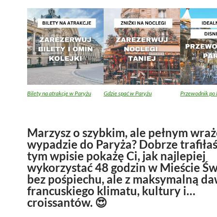
Bilety na atrakcje w Paryżu
Gdzie spać w Paryżu
Przewodnik po 
Marzysz o szybkim, ale pełnym wra
wypadzie do Paryża? Dobrze trafiła
tym wpisie pokażę Ci, jak najlepiej
wykorzystać 48 godzin w Mieście Św
bez pośpiechu, ale z maksymalną d
francuskiego klimatu, kultury i…
croissantów. 😍