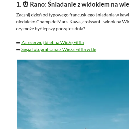
1.
⏰ Rano: Śniadanie z widokiem na wież
Zacznij dzień od typowego francuskiego śniadania w kawi
niedaleko Champ de Mars. Kawa, croissant i widok na Wież
czy może być lepszy początek dnia?
➡️
Zarezerwuj bilet na Wieżę Eiffla
➡️
Sesja fotograficzna z Wieża Eiffla w tle