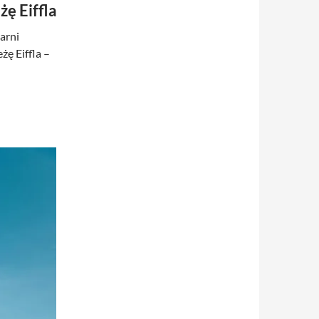
ę Eiffla
arni
ę Eiffla –