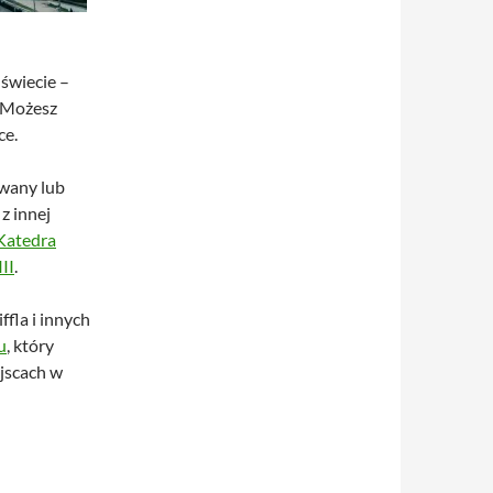
 świecie –
. Możesz
ce.
kwany lub
z innej
Katedra
II
.
ffla i innych
u
, który
jscach w