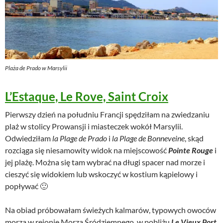
Plaża de Prado w Marsylii
L’Estaque, Le Rove, Saint Croix
Pierwszy dzień na południu Francji spędziłam na zwiedzaniu
plaż w stolicy Prowansji i miasteczek wokół Marsylii.
Odwiedziłam
la Plage de Prado
i
la Plage de Bonneveine
, skąd
rozciąga się niesamowity widok na miejscowość
Pointe Rouge
i
jej plażę. Można się tam wybrać na długi spacer nad morze i
cieszyć się widokiem lub wskoczyć w kostium kąpielowy i
popływać 🙂
Na obiad próbowałam świeżych kalmarów, typowych owoców
morza w rejonie Morza Śródziemnego, w pobliżu
Le Vieux Port
.