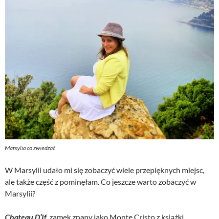
Marsylia co zwiedzać
W Marsylii udało mi się zobaczyć wiele przepięknych miejsc,
ale także część z pominęłam. Co jeszcze warto zobaczyć w
Marsylii?
Chateau D’If
, zamek znany jako Monte Cristo z książki