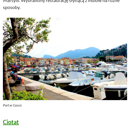
Marsylii. Wybraliśmy restaurację słynącą z mulów na różne
sposoby.
Port w Cassis
Ciotat