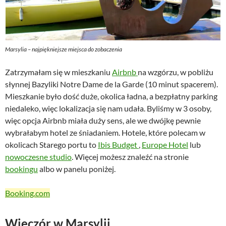
Marsylia – najpiękniejsze miejsca do zobaczenia
Zatrzymałam się w mieszkaniu
Airbnb
na wzgórzu, w pobliżu
słynnej Bazyliki Notre Dame de la Garde (10 minut spacerem).
Mieszkanie było dość duże, okolica ładna, a bezpłatny parking
niedaleko, więc lokalizacja się nam udała. Byliśmy w 3 osoby,
więc opcja Airbnb miała duży sens, ale we dwójkę pewnie
wybrałabym hotel ze śniadaniem. Hotele, które polecam w
okolicach Starego portu to
Ibis Budget
,
Europe Hotel
lub
nowoczesne studio
. Więcej możesz znaleźć na stronie
bookingu
albo w panelu poniżej.
Booking.com
Wieczór w Marsylii