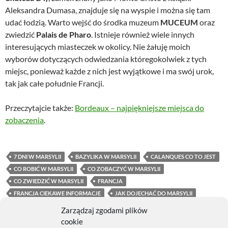
Aleksandra Dumasa, znajduje się na wyspie i można się tam
udać łodzią. Warto wejść do środka muzeum
MUCEUM
oraz
zwiedzić
Palais de Pharo
. Istnieje również wiele innych
interesujących miasteczek w okolicy. Nie żałuję moich
wyborów dotyczących odwiedzania któregokolwiek z tych
miejsc, ponieważ każde z nich jest wyjątkowe i ma swój urok,
tak jak całe południe Francji.
Przeczytajcie także:
Bordeaux – najpiękniejsze miejsca do
zobaczenia
.
7 DNI W MARSYLII
BAZYLIKA W MARSYLII
CALANQUES CO TO JEST
CO ROBIĆ W MARSYLII
CO ZOBACZYĆ W MARSYLII
CO ZWIEDZIĆ W MARSYLII
FRANCJA
FRANCJA CIEKAWE INFORMACJE
JAK DOJECHAĆ DO MARSYLII
MARSYLIA
MIASTA OBOK MARSYLII
Zarządzaj zgodami plików
PARYŻ MARSYLIA JAK SIĘ DOSTAĆ
cookie