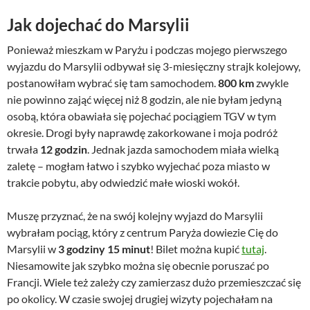
Jak dojechać do Marsylii
Ponieważ mieszkam w Paryżu i podczas mojego pierwszego
wyjazdu do Marsylii odbywał się 3-miesięczny strajk kolejowy,
postanowiłam wybrać się tam samochodem.
800 km
zwykle
nie powinno zająć więcej niż 8 godzin, ale nie byłam jedyną
osobą, która obawiała się pojechać pociągiem TGV w tym
okresie. Drogi były naprawdę zakorkowane i moja podróż
trwała
12 godzin
. Jednak jazda samochodem miała wielką
zaletę – mogłam łatwo i szybko wyjechać poza miasto w
trakcie pobytu, aby odwiedzić małe wioski wokół.
Muszę przyznać, że na swój kolejny wyjazd do Marsylii
wybrałam pociąg, który z centrum Paryża dowiezie Cię do
Marsylii w
3 godziny 15 minut
! Bilet można kupić
tutaj
.
Niesamowite jak szybko można się obecnie poruszać po
Francji. Wiele też zależy czy zamierzasz dużo przemieszczać się
po okolicy. W czasie swojej drugiej wizyty pojechałam na