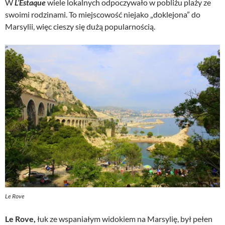
W
L’Estaque
wiele lokalnych odpoczywało w pobliżu plaży ze
swoimi rodzinami. To miejscowość niejako „doklejona” do
Marsylii, więc cieszy się dużą popularnością.
Le Rove
Le Rove,
łuk ze wspaniałym widokiem na Marsylię, był pełen