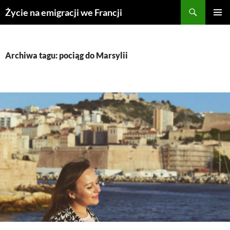
Przejdź
Życie na emigracji we Francji
do
MENU
treści
GŁÓWN
Archiwa tagu: pociąg do Marsylii