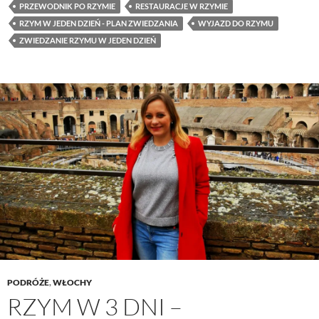
PRZEWODNIK PO RZYMIE
RESTAURACJE W RZYMIE
RZYM W JEDEN DZIEŃ - PLAN ZWIEDZANIA
WYJAZD DO RZYMU
ZWIEDZANIE RZYMU W JEDEN DZIEŃ
PODRÓŻE
,
WŁOCHY
RZYM W 3 DNI –