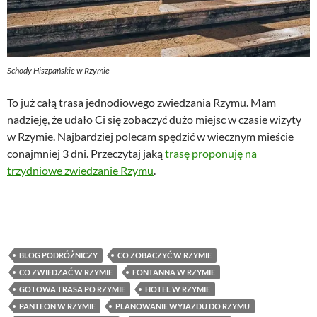
Schody Hiszpańskie w Rzymie
To już całą trasa jednodiowego zwiedzania Rzymu. Mam
nadzieję, że udało Ci się zobaczyć dużo miejsc w czasie wizyty
w Rzymie. Najbardziej polecam spędzić w wiecznym mieście
conajmniej 3 dni. Przeczytaj jaką
trasę proponuję na
trzydniowe zwiedzanie Rzymu
.
BLOG PODRÓŻNICZY
CO ZOBACZYĆ W RZYMIE
CO ZWIEDZAĆ W RZYMIE
FONTANNA W RZYMIE
GOTOWA TRASA PO RZYMIE
HOTEL W RZYMIE
PANTEON W RZYMIE
PLANOWANIE WYJAZDU DO RZYMU