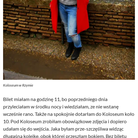
Koloseum w Rzymie
Bilet miałam na godzinę 11, bo poprzedniego dnia
przyleciałam w środku nocy i wiedziałam, ze nie wstanę
wcześnie rano. Także na spokojnie dotarłam do Koloseum koło
10. Pod Koloseum zrobiłam obowiązkowe zdjęcia i dopiero
udałam się do wejścia. Jaka byłam prze-szczęśliwa widząc
długaśną kolejkę, obok której przeszłam bokiem. Bez biletu