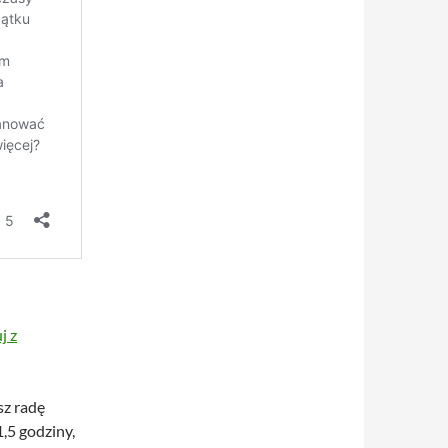
j z
sz radę
1,5 godziny,