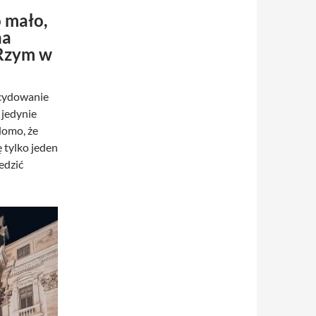
 mało,
na
 Rzym w
ecydowanie
 jedynie
domo, że
 tylko jeden
edzić