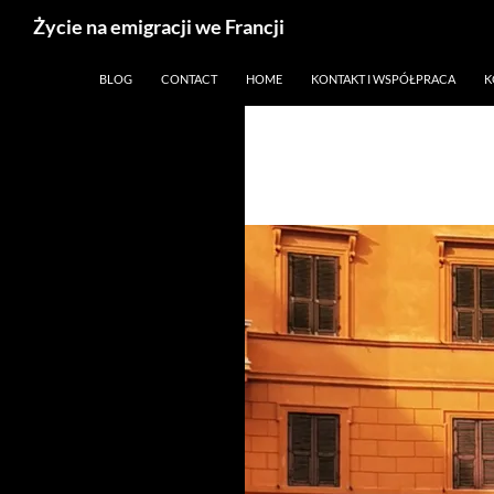
Życie na emigracji we Francji
Przejdź
Paryż, Francja i emigracja
BLOG
CONTACT
HOME
KONTAKT I WSPÓŁPRACA
K
do
treści