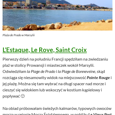
Plaża de Prado w Marsylii
L’Estaque, Le Rove, Saint Croix
Pierwszy dzień na południu Francji spędziłam na zwiedzaniu
plaż w stolicy Prowansji i miasteczek wokół Marsylii.
Odwiedziłam
la Plage de Prado
i
la Plage de Bonneveine
, skąd
rozciąga się niesamowity widok na miejscowość
Pointe Rouge
i
jej plażę. Można się tam wybrać na długi spacer nad morze i
cieszyć się widokiem lub wskoczyć w kostium kąpielowy i
popływać 🙂
Na obiad próbowałam świeżych kalmarów, typowych owoców
morza w rejonie Morza Śródziemnego, w pobliżu
Le Vieux Port
.