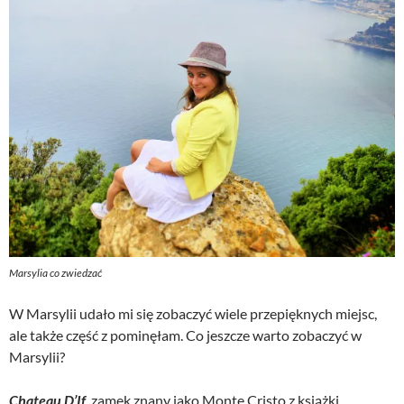
Marsylia co zwiedzać
W Marsylii udało mi się zobaczyć wiele przepięknych miejsc,
ale także część z pominęłam. Co jeszcze warto zobaczyć w
Marsylii?
Chateau D’If
, zamek znany jako Monte Cristo z książki