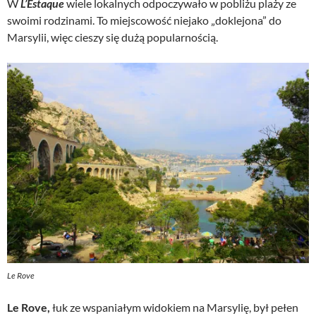
W
L’Estaque
wiele lokalnych odpoczywało w pobliżu plaży ze
swoimi rodzinami. To miejscowość niejako „doklejona” do
Marsylii, więc cieszy się dużą popularnością.
Le Rove
Le Rove,
łuk ze wspaniałym widokiem na Marsylię, był pełen