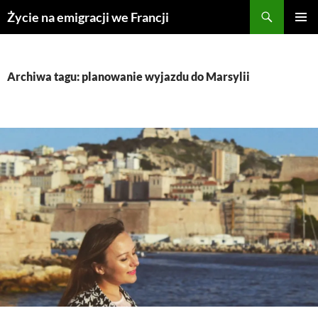
Przejdź
Życie na emigracji we Francji
do
MENU
treści
GŁÓWN
Archiwa tagu: planowanie wyjazdu do Marsylii