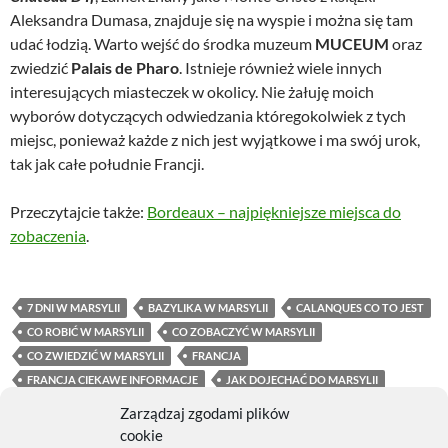
Aleksandra Dumasa, znajduje się na wyspie i można się tam
udać łodzią. Warto wejść do środka muzeum
MUCEUM
oraz
zwiedzić
Palais de Pharo
. Istnieje również wiele innych
interesujących miasteczek w okolicy. Nie żałuję moich
wyborów dotyczących odwiedzania któregokolwiek z tych
miejsc, ponieważ każde z nich jest wyjątkowe i ma swój urok,
tak jak całe południe Francji.
Przeczytajcie także:
Bordeaux – najpiękniejsze miejsca do
zobaczenia
.
7 DNI W MARSYLII
BAZYLIKA W MARSYLII
CALANQUES CO TO JEST
CO ROBIĆ W MARSYLII
CO ZOBACZYĆ W MARSYLII
CO ZWIEDZIĆ W MARSYLII
FRANCJA
FRANCJA CIEKAWE INFORMACJE
JAK DOJECHAĆ DO MARSYLII
MARSYLIA
MIASTA OBOK MARSYLII
Zarządzaj zgodami plików
PARYŻ MARSYLIA JAK SIĘ DOSTAĆ
cookie