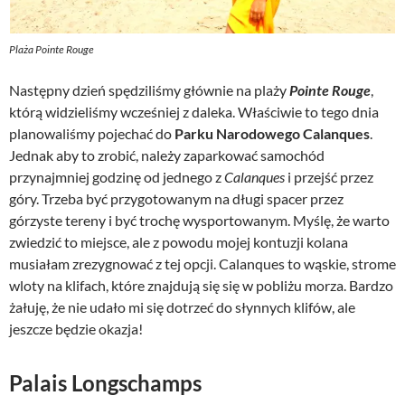
Plaża Pointe Rouge
Następny dzień spędziliśmy głównie na plaży
Pointe Rouge
,
którą widzieliśmy wcześniej z daleka. Właściwie to tego dnia
planowaliśmy pojechać do
Parku Narodowego Calanques
.
Jednak aby to zrobić, należy zaparkować samochód
przynajmniej godzinę od jednego z
Calanques
i przejść przez
góry. Trzeba być przygotowanym na długi spacer przez
górzyste tereny i być trochę wysportowanym. Myślę, że warto
zwiedzić to miejsce, ale z powodu mojej kontuzji kolana
musiałam zrezygnować z tej opcji. Calanques to wąskie, strome
wloty na klifach, które znajdują się się w pobliżu morza. Bardzo
żałuję, że nie udało mi się dotrzeć do słynnych klifów, ale
jeszcze będzie okazja!
Palais Longschamps