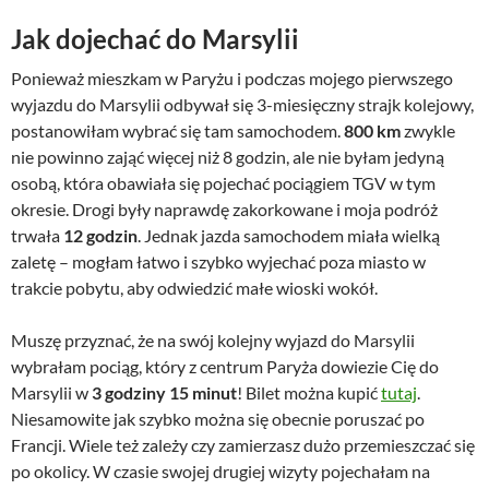
Jak dojechać do Marsylii
Ponieważ mieszkam w Paryżu i podczas mojego pierwszego
wyjazdu do Marsylii odbywał się 3-miesięczny strajk kolejowy,
postanowiłam wybrać się tam samochodem.
800 km
zwykle
nie powinno zająć więcej niż 8 godzin, ale nie byłam jedyną
osobą, która obawiała się pojechać pociągiem TGV w tym
okresie. Drogi były naprawdę zakorkowane i moja podróż
trwała
12 godzin
. Jednak jazda samochodem miała wielką
zaletę – mogłam łatwo i szybko wyjechać poza miasto w
trakcie pobytu, aby odwiedzić małe wioski wokół.
Muszę przyznać, że na swój kolejny wyjazd do Marsylii
wybrałam pociąg, który z centrum Paryża dowiezie Cię do
Marsylii w
3 godziny 15 minut
! Bilet można kupić
tutaj
.
Niesamowite jak szybko można się obecnie poruszać po
Francji. Wiele też zależy czy zamierzasz dużo przemieszczać się
po okolicy. W czasie swojej drugiej wizyty pojechałam na