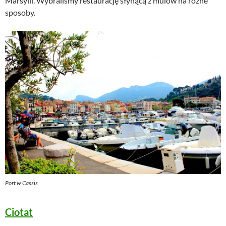
Marsylii. Wybraliśmy restaurację słynącą z mulów na różne
sposoby.
Port w Cassis
Ciotat