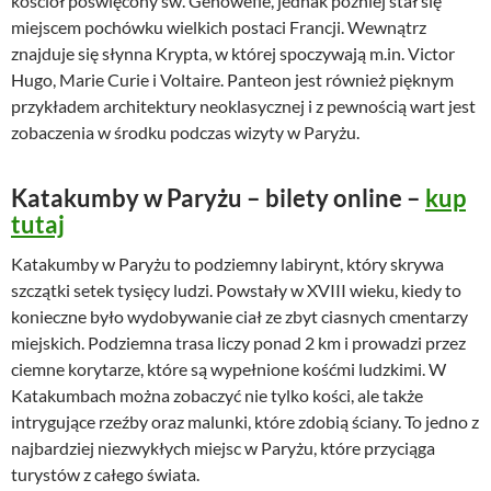
kościół poświęcony św. Genowefie, jednak później stał się
miejscem pochówku wielkich postaci Francji. Wewnątrz
znajduje się słynna Krypta, w której spoczywają m.in. Victor
Hugo, Marie Curie i Voltaire. Panteon jest również pięknym
przykładem architektury neoklasycznej i z pewnością wart jest
zobaczenia w środku podczas wizyty w Paryżu.
Katakumby w Paryżu – bilety online –
kup
tutaj
Katakumby w Paryżu to podziemny labirynt, który skrywa
szczątki setek tysięcy ludzi. Powstały w XVIII wieku, kiedy to
konieczne było wydobywanie ciał ze zbyt ciasnych cmentarzy
miejskich. Podziemna trasa liczy ponad 2 km i prowadzi przez
ciemne korytarze, które są wypełnione kośćmi ludzkimi. W
Katakumbach można zobaczyć nie tylko kości, ale także
intrygujące rzeźby oraz malunki, które zdobią ściany. To jedno z
najbardziej niezwykłych miejsc w Paryżu, które przyciąga
turystów z całego świata.