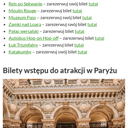
Rejs po Sekwanie
– zarezerwuj swój bilet
tutaj
Moulin Rouge
– zarezerwuj bilet
tutaj
Muzeum Pass
– zarezerwuj swój bilet
tutaj
Zamki nad Loarą
– zarezerwuj swój bilet
tutaj
Pałac wersalski
– zarezerwuj bilet
tutaj
Autobus Hop-on Hop-off
– zarezerwuj bilet
tutaj
Łuk Triumfalny
– zarezerwuj bilet
tutaj
Katakumby
– zarezerwuj swój bilet
tutaj
Bilety wstępu do atrakcji w Paryżu