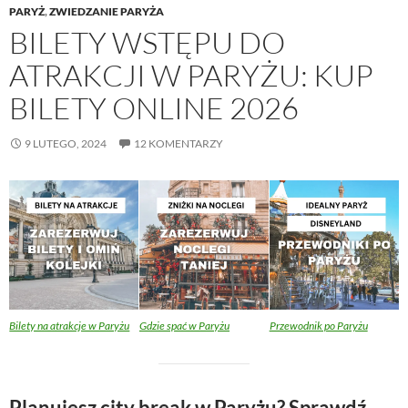
PARYŻ
,
ZWIEDZANIE PARYŻA
BILETY WSTĘPU DO
ATRAKCJI W PARYŻU: KUP
BILETY ONLINE 2026
9 LUTEGO, 2024
12 KOMENTARZY
Bilety na atrakcje w Paryżu
Gdzie spać w Paryżu
Przewodnik po Paryżu
Planujesz city break w Paryżu? Sprawdź