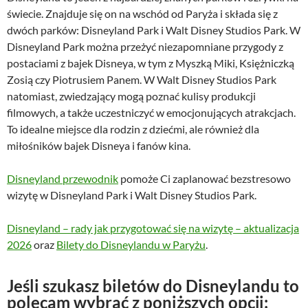
świecie. Znajduje się on na wschód od Paryża i składa się z
dwóch parków: Disneyland Park i Walt Disney Studios Park. W
Disneyland Park można przeżyć niezapomniane przygody z
postaciami z bajek Disneya, w tym z Myszką Miki, Księżniczką
Zosią czy Piotrusiem Panem. W Walt Disney Studios Park
natomiast, zwiedzający mogą poznać kulisy produkcji
filmowych, a także uczestniczyć w emocjonujących atrakcjach.
To idealne miejsce dla rodzin z dziećmi, ale również dla
miłośników bajek Disneya i fanów kina.
Disneyland przewodnik
pomoże Ci zaplanować bezstresowo
wizytę w Disneyland Park i Walt Disney Studios Park.
Disneyland – rady jak przygotować się na wizytę – aktualizacja
2026
oraz
Bilety do Disneylandu w Paryżu
.
Jeśli szukasz biletów do Disneylandu to
polecam wybrać z poniższych opcji: