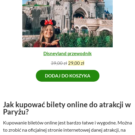
W
n
a
P
a
w
R
w
y
O
y
n
M
n
o
O
o
s
C
s
i
J
I
i
:
Disneyland przewodnik
ł
6
a
8
P
A
39,00
zł
29,00
zł
:
,
i
k
8
0
DODAJ DO KOSZYKA
e
t
9
0
r
u
,
w
a
0
z
o
l
0
ł
t
n
Jak kupować bilety online do atrakcji w
.
n
a
Paryżu?
z
a
c
ł
Kupowanie biletów online jest bardzo łatwe i wygodne. Można
c
e
.
e
n
to zrobić na oficjalnej stronie internetowej danej atrakcji, na