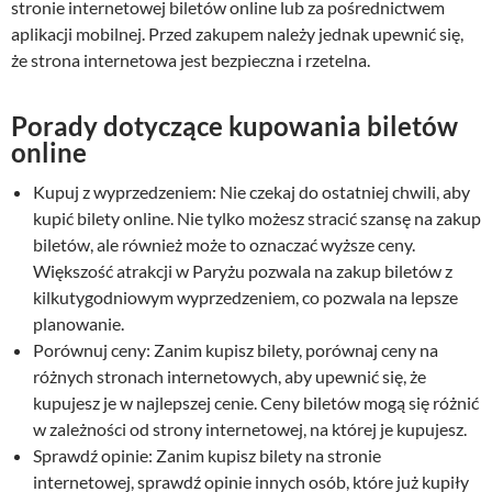
n
a
stronie internetowej biletów online lub za pośrednictwem
a
w
aplikacji mobilnej. Przed zakupem należy jednak upewnić się,
w
y
że strona internetowa jest bezpieczna i rzetelna.
y
n
n
o
Porady dotyczące kupowania biletów
o
s
online
s
i
i
:
Kupuj z wyprzedzeniem: Nie czekaj do ostatniej chwili, aby
ł
2
kupić bilety online. Nie tylko możesz stracić szansę na zakup
a
9
biletów, ale również może to oznaczać wyższe ceny.
:
,
3
0
Większość atrakcji w Paryżu pozwala na zakup biletów z
9
0
kilkutygodniowym wyprzedzeniem, co pozwala na lepsze
,
planowanie.
0
z
Porównuj ceny: Zanim kupisz bilety, porównaj ceny na
0
ł
różnych stronach internetowych, aby upewnić się, że
.
kupujesz je w najlepszej cenie. Ceny biletów mogą się różnić
z
w zależności od strony internetowej, na której je kupujesz.
ł
Sprawdź opinie: Zanim kupisz bilety na stronie
.
internetowej, sprawdź opinie innych osób, które już kupiły