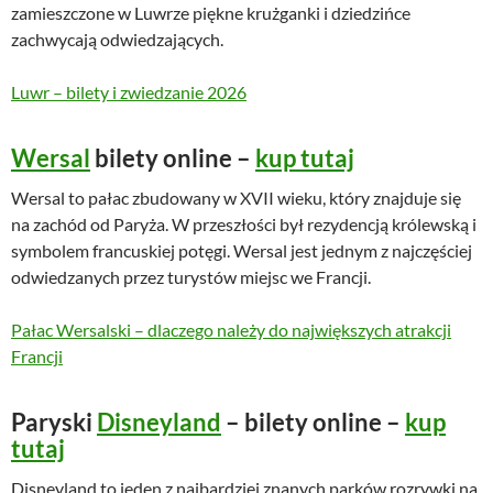
zamieszczone w Luwrze piękne krużganki i dziedzińce
zachwycają odwiedzających.
Luwr – bilety i zwiedzanie 2026
Wersal
bilety online –
kup tutaj
Wersal to pałac zbudowany w XVII wieku, który znajduje się
na zachód od Paryża. W przeszłości był rezydencją królewską i
symbolem francuskiej potęgi. Wersal jest jednym z najczęściej
odwiedzanych przez turystów miejsc we Francji.
Pałac Wersalski – dlaczego należy do największych atrakcji
Francji
Paryski
Disneyland
– bilety online –
kup
tutaj
Disneyland to jeden z najbardziej znanych parków rozrywki na