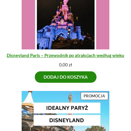
Disneyland Paris – Przewodnik po atrakcjach według wieku
0,00
zł
DODAJ DO KOSZYKA
P
PROMOCJA
R
O
D
U
K
T