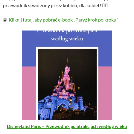
przewodnik stworzony przez kobietę dla kobiet! 💁‍♀️
📘
Kliknij tutaj, aby pobrać e-book „Paryż krok po kroku”
Disneyland Paris – Przewodnik po atrakcjach według wieku