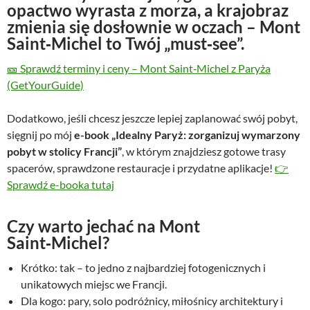
opactwo wyrasta z morza, a krajobraz
zmienia się dosłownie w oczach – Mont
Saint‑Michel to Twój „must‑see”.
🎫 Sprawdź terminy i ceny – Mont Saint‑Michel z Paryża
(GetYourGuide)
Dodatkowo, jeśli chcesz jeszcze lepiej zaplanować swój pobyt,
sięgnij po mój
e-book „Idealny Paryż: zorganizuj wymarzony
pobyt w stolicy Francji”
, w którym znajdziesz gotowe trasy
spacerów, sprawdzone restauracje i przydatne aplikacje!
👉
Sprawdź e-booka tutaj
Czy warto jechać na Mont
Saint‑Michel?
Krótko: tak – to jedno z najbardziej fotogenicznych i
unikatowych miejsc we Francji.
Dla kogo: pary, solo podróżnicy, miłośnicy architektury i