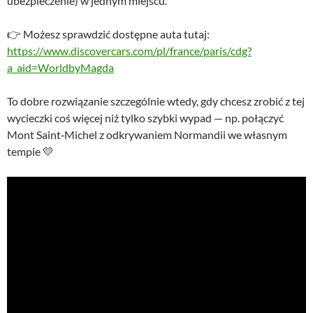
ubezpieczenie) w jednym miejscu.
👉 Możesz sprawdzić dostępne auta tutaj:
https://www.discovercars.com/pl/france/paris/cdg?
a_aid=WorldbyMagda
To dobre rozwiązanie szczególnie wtedy, gdy chcesz zrobić z tej
wycieczki coś więcej niż tylko szybki wypad — np. połączyć
Mont Saint‑Michel z odkrywaniem Normandii we własnym
tempie 💛