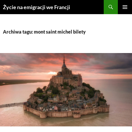
Przejdź
Życie na emigracji we Francji
do
MENU
treści
GŁÓWN
Archiwa tagu: mont saint michel bilety