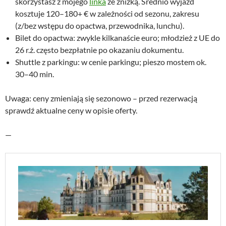
skorzystasz z mojego
linka
ze zniżką. Średnio wyjazd
kosztuje 120–180+ € w zależności od sezonu, zakresu
(z/bez wstępu do opactwa, przewodnika, lunchu).
Bilet do opactwa: zwykle kilkanaście euro; młodzież z UE do
26 r.ż. często bezpłatnie po okazaniu dokumentu.
Shuttle z parkingu: w cenie parkingu; pieszo mostem ok.
30–40 min.
Uwaga: ceny zmieniają się sezonowo – przed rezerwacją
sprawdź aktualne ceny w opisie oferty.
—