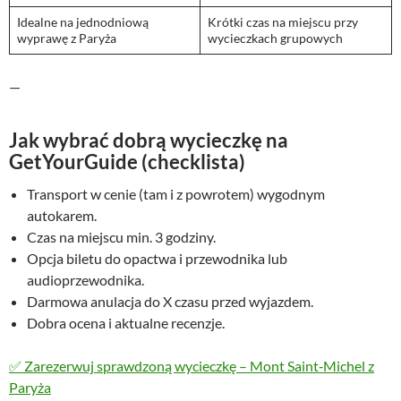
Idealne na jednodniową
Krótki czas na miejscu przy
wyprawę z Paryża
wycieczkach grupowych
—
Jak wybrać dobrą wycieczkę na
GetYourGuide (checklista)
Transport w cenie (tam i z powrotem) wygodnym
autokarem.
Czas na miejscu min. 3 godziny.
Opcja biletu do opactwa i przewodnika lub
audioprzewodnika.
Darmowa anulacja do X czasu przed wyjazdem.
Dobra ocena i aktualne recenzje.
✅ Zarezerwuj sprawdzoną wycieczkę – Mont Saint‑Michel z
Paryża