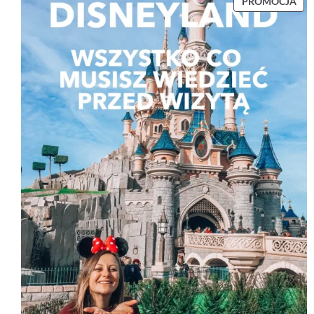
P
PROMOCJA
R
O
D
U
K
T
W
P
R
O
M
O
C
J
I