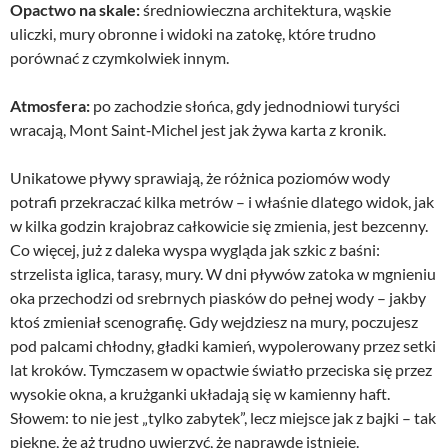
Opactwo na skale:
średniowieczna architektura, wąskie
uliczki, mury obronne i widoki na zatokę, które trudno
porównać z czymkolwiek innym.
Atmosfera:
po zachodzie słońca, gdy jednodniowi turyści
wracają, Mont Saint‑Michel jest jak żywa karta z kronik.
Unikatowe pływy sprawiają, że różnica poziomów wody
potrafi przekraczać kilka metrów – i właśnie dlatego widok, jak
w kilka godzin krajobraz całkowicie się zmienia, jest bezcenny.
Co więcej, już z daleka wyspa wygląda jak szkic z baśni:
strzelista iglica, tarasy, mury. W dni pływów zatoka w mgnieniu
oka przechodzi od srebrnych piasków do pełnej wody – jakby
ktoś zmieniał scenografię. Gdy wejdziesz na mury, poczujesz
pod palcami chłodny, gładki kamień, wypolerowany przez setki
lat kroków. Tymczasem w opactwie światło przeciska się przez
wysokie okna, a krużganki układają się w kamienny haft.
Słowem: to nie jest „tylko zabytek”, lecz miejsce jak z bajki – tak
piękne, że aż trudno uwierzyć, że naprawdę istnieje.