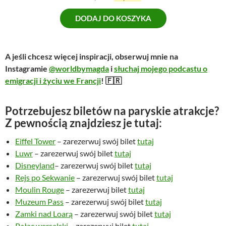
:
,
i
k
8
0
DODAJ DO KOSZYKA
e
t
9
0
r
u
,
w
a
0
z
o
l
A jeśli chcesz więcej inspiracji, obserwuj mnie na
0
ł
t
n
Instagramie
@worldbymagda
i
słuchaj mojego podcastu o
.
n
a
emigracji i życiu we Francji
! 🇫🇷
z
a
c
ł
c
e
.
e
n
Potrzebujesz biletów na paryskie atrakcje?
n
a
Z pewnością znajdziesz je tutaj:
a
w
Eiffel Tower
– zarezerwuj swój bilet
w
tutaj
y
y
n
Luwr
– zarezerwuj swój bilet
tutaj
n
o
Disneyland
– zarezerwuj swój bilet
tutaj
o
s
Rejs po Sekwanie
– zarezerwuj swój bilet
tutaj
s
i
Moulin Rouge
– zarezerwuj bilet
tutaj
i
:
Muzeum Pass
– zarezerwuj swój bilet
tutaj
ł
2
Zamki nad Loarą
– zarezerwuj swój bilet
tutaj
a
9
Pałac wersalski
– zarezerwuj bilet
tutaj