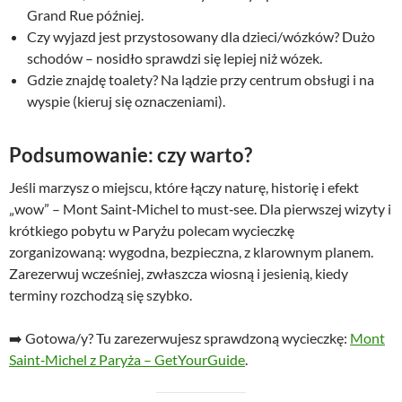
Grand Rue później.
Czy wyjazd jest przystosowany dla dzieci/wózków? Dużo
schodów – nosidło sprawdzi się lepiej niż wózek.
Gdzie znajdę toalety? Na lądzie przy centrum obsługi i na
wyspie (kieruj się oznaczeniami).
Podsumowanie: czy warto?
Jeśli marzysz o miejscu, które łączy naturę, historię i efekt
„wow” – Mont Saint‑Michel to must‑see. Dla pierwszej wizyty i
krótkiego pobytu w Paryżu polecam wycieczkę
zorganizowaną: wygodna, bezpieczna, z klarownym planem.
Zarezerwuj wcześniej, zwłaszcza wiosną i jesienią, kiedy
terminy rozchodzą się szybko.
➡️ Gotowa/y? Tu zarezerwujesz sprawdzoną wycieczkę:
Mont
Saint‑Michel z Paryża – GetYourGuide
.