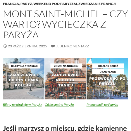
FRANCJA
,
PARYŻ
,
WEEKEND POD PARYŻEM
,
ZWIEDZANIE FRANCJI
MONT SAINT‑MICHEL – CZY
WARTO? WYCIECZKA Z
PARYŻA
23 PAŹDZIERNIKA, 2025
JEDEN KOMENTARZ
Bilety na atrakcje w Paryżu
Gdzie spać w Paryżu
Przewodnik po Paryżu
Jeśli marzysz o miejscu, gdzie kamienne