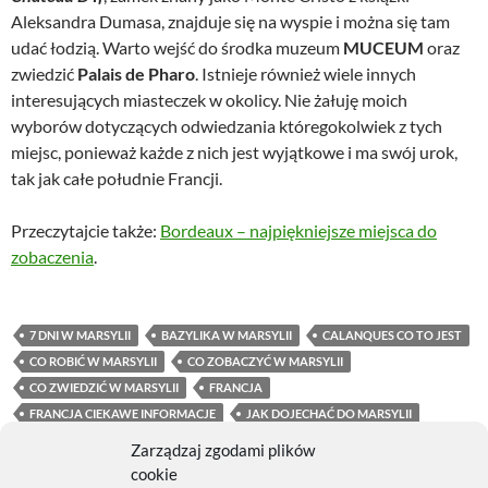
Aleksandra Dumasa, znajduje się na wyspie i można się tam
udać łodzią. Warto wejść do środka muzeum
MUCEUM
oraz
zwiedzić
Palais de Pharo
. Istnieje również wiele innych
interesujących miasteczek w okolicy. Nie żałuję moich
wyborów dotyczących odwiedzania któregokolwiek z tych
miejsc, ponieważ każde z nich jest wyjątkowe i ma swój urok,
tak jak całe południe Francji.
Przeczytajcie także:
Bordeaux – najpiękniejsze miejsca do
zobaczenia
.
7 DNI W MARSYLII
BAZYLIKA W MARSYLII
CALANQUES CO TO JEST
CO ROBIĆ W MARSYLII
CO ZOBACZYĆ W MARSYLII
CO ZWIEDZIĆ W MARSYLII
FRANCJA
FRANCJA CIEKAWE INFORMACJE
JAK DOJECHAĆ DO MARSYLII
MARSYLIA
MIASTA OBOK MARSYLII
Zarządzaj zgodami plików
PARYŻ MARSYLIA JAK SIĘ DOSTAĆ
cookie