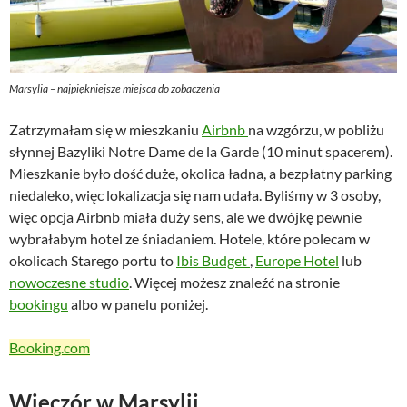
Marsylia – najpiękniejsze miejsca do zobaczenia
Zatrzymałam się w mieszkaniu
Airbnb
na wzgórzu, w pobliżu
słynnej Bazyliki Notre Dame de la Garde (10 minut spacerem).
Mieszkanie było dość duże, okolica ładna, a bezpłatny parking
niedaleko, więc lokalizacja się nam udała. Byliśmy w 3 osoby,
więc opcja Airbnb miała duży sens, ale we dwójkę pewnie
wybrałabym hotel ze śniadaniem. Hotele, które polecam w
okolicach Starego portu to
Ibis Budget
,
Europe Hotel
lub
nowoczesne studio
. Więcej możesz znaleźć na stronie
bookingu
albo w panelu poniżej.
Booking.com
Wieczór w Marsylii