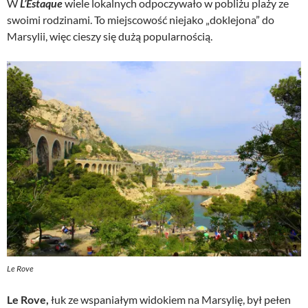
W
L’Estaque
wiele lokalnych odpoczywało w pobliżu plaży ze
swoimi rodzinami. To miejscowość niejako „doklejona” do
Marsylii, więc cieszy się dużą popularnością.
Le Rove
Le Rove,
łuk ze wspaniałym widokiem na Marsylię, był pełen