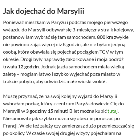
Jak dojechać do Marsylii
Ponieważ mieszkam w Paryżu i podczas mojego pierwszego
wyjazdu do Marsylii odbywał się 3-miesięczny strajk kolejowy,
postanowiłam wybrać się tam samochodem.
800 km
zwykle
nie powinno zająć więcej niż 8 godzin, ale nie byłam jedyną
osobą, która obawiała się pojechać pociągiem TGV w tym
okresie. Drogi były naprawdę zakorkowane i moja podróż
trwała
12 godzin
. Jednak jazda samochodem miała wielką
zaletę – mogłam łatwo i szybko wyjechać poza miasto w
trakcie pobytu, aby odwiedzić małe wioski wokół.
Muszę przyznać, że na swój kolejny wyjazd do Marsylii
wybrałam pociąg, który z centrum Paryża dowiezie Cię do
Marsylii w
3 godziny 15 minut
! Bilet można kupić
tutaj
.
Niesamowite jak szybko można się obecnie poruszać po
Francji. Wiele też zależy czy zamierzasz dużo przemieszczać się
po okolicy. W czasie swojej drugiej wizyty pojechałam na