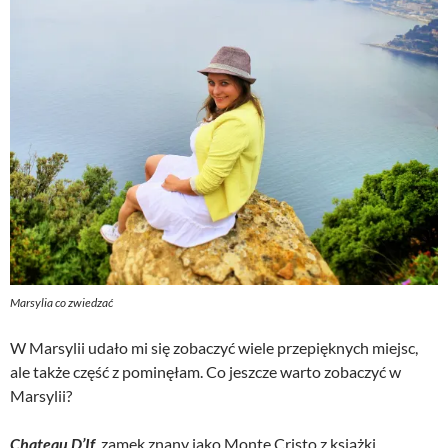
Marsylia co zwiedzać
W Marsylii udało mi się zobaczyć wiele przepięknych miejsc,
ale także część z pominęłam. Co jeszcze warto zobaczyć w
Marsylii?
Chateau D’If
, zamek znany jako Monte Cristo z książki