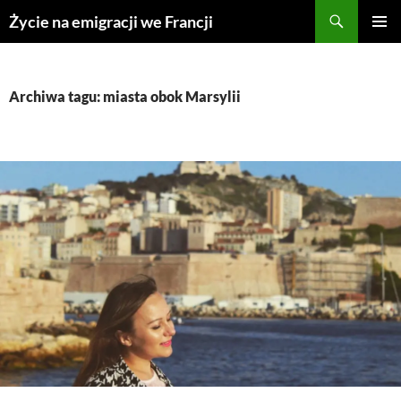
Przejdź
Życie na emigracji we Francji
do
MENU
treści
GŁÓWN
Archiwa tagu: miasta obok Marsylii