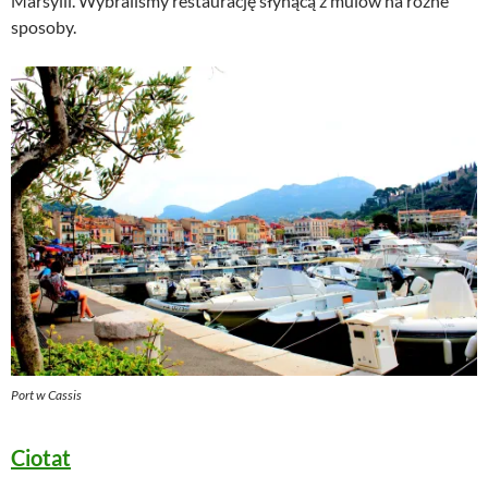
Marsylii. Wybraliśmy restaurację słynącą z mulów na różne
sposoby.
Port w Cassis
Ciotat