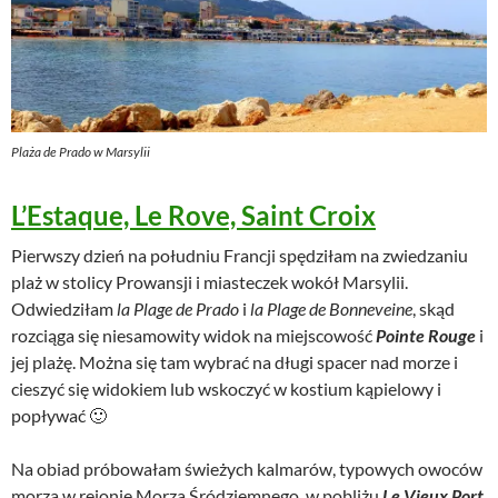
Plaża de Prado w Marsylii
L’Estaque, Le Rove, Saint Croix
Pierwszy dzień na południu Francji spędziłam na zwiedzaniu
plaż w stolicy Prowansji i miasteczek wokół Marsylii.
Odwiedziłam
la Plage de Prado
i
la Plage de Bonneveine
, skąd
rozciąga się niesamowity widok na miejscowość
Pointe Rouge
i
jej plażę. Można się tam wybrać na długi spacer nad morze i
cieszyć się widokiem lub wskoczyć w kostium kąpielowy i
popływać 🙂
Na obiad próbowałam świeżych kalmarów, typowych owoców
morza w rejonie Morza Śródziemnego, w pobliżu
Le Vieux Port
.