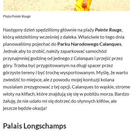
Plaża Pointe Rouge
Następny dzień spędziliśmy głównie na plaży
Pointe Rouge
,
którą widzieliśmy wcześniej z daleka. Właściwie to tego dnia
planowaliśmy pojechać do
Parku Narodowego Calanques
.
Jednak aby to zrobić, należy zaparkować samochód
przynajmniej godzinę od jednego z
Calanques
i przejść przez
góry. Trzeba być przygotowanym na długi spacer przez
górzyste tereny i być trochę wysportowanym. Myślę, że warto
zwiedzić to miejsce, ale z powodu mojej kontuzji kolana
musiałam zrezygnować z tej opcji. Calanques to wąskie, strome
wloty na klifach, które znajdują się się w pobliżu morza. Bardzo
żałuję, że nie udało mi się dotrzeć do słynnych klifów, ale
jeszcze będzie okazja!
Palais Longschamps