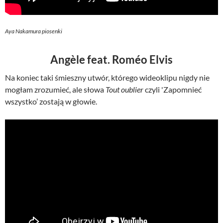
Aya Nakamura piosenki
Angèle feat. Roméo Elvis
Na koniec taki śmieszny utwór, którego wideoklipu nigdy nie
mogłam zrozumieć, ale słowa
Tout oublier
czyli 'Zapomnieć
wszystko’ zostają w głowie.