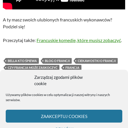
A ty masz swoich ulubionych francuskich wykonawców?
Podziel się!
Przeczytaj także:
Francuskie komedie, które musisz zobaczyć
.
BELLA KTO ŚPIEWA
BLOG O FRANCJI
CIEKAWOSTKI O FRANCJI
CZY FRANCJA MOŻE ZASKOCZYĆ
FRANCJA
FRANCJA CIEKAWE INFORMACJE
FRANCJA CIEKAWOSTKI
Zarządzaj zgodami plików
FRANCUSCY ARTYŚCI
FRANCUSKIE HITY
FRANCUSKIE PIOSENKI
cookie
FRANCUSKIE PIOSENKI 2020
FRANCUSKIE UTWORY
Używamy plików cookies w celu optymalizacji naszej witryny i naszych
FRANCUSKIE UTWORY NA WIECZÓR
MAT POKORA PIOSENKI
serwisów.
MUZYKA FRANCUSKA
NAJLEPSZE FRANCUSKIE PIOSENKI
NAJLEPSZE FRANCUSKIE PIOSENKI 2020
ZAAKCEPTUJ COOKIES