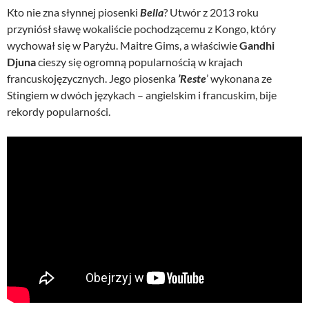
Kto nie zna słynnej piosenki
Bella
? Utwór z 2013 roku
przyniósł sławę wokaliście pochodzącemu z Kongo, który
wychował się w Paryżu. Maitre Gims, a właściwie
Gandhi
Djuna
cieszy się ogromną popularnością w krajach
francuskojęzycznych. Jego piosenka
’Reste
’ wykonana ze
Stingiem w dwóch językach – angielskim i francuskim, bije
rekordy popularności.