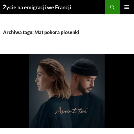
Przejdź
Życie na emigracji we Francji
do
MENU
treści
GŁÓWN
Archiwa tagu: Mat pokora piosenki