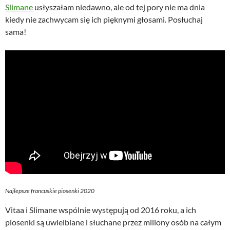
Slimane
usłyszałam niedawno, ale od tej pory nie ma dnia
kiedy nie zachwycam się ich pięknymi głosami. Posłuchaj
sama!
Najlepsze francuskie piosenki 2020
Vitaa i Slimane wspólnie występują od 2016 roku, a ich
piosenki są uwielbiane i słuchane przez miliony osób na całym