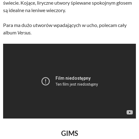
świecie. Kojące, liryczne utwory śpiewane spokojnym głosem
są idealne na leniwe wieczory.
Para ma dużo utworów wpadających w ucho, polecam cały
album
Versus
.
GIMS