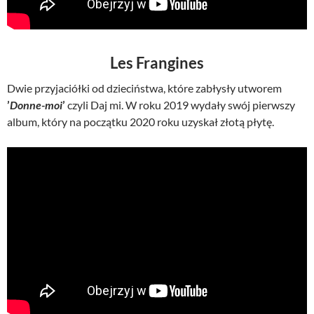
Les Frangines
Dwie przyjaciółki od dzieciństwa, które zabłysły utworem
’
Donne-moi
’
czyli Daj mi. W roku 2019 wydały swój pierwszy
album, który na początku 2020 roku uzyskał złotą płytę.