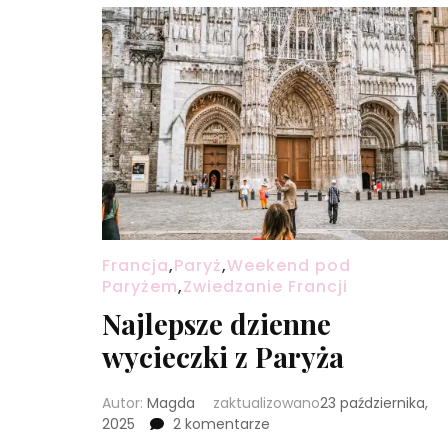
Francja
,
Paryż
,
Weekend pod
Paryżem
,
Zwiedzanie Francji
Najlepsze dzienne
wycieczki z Paryża
Autor:
Magda
zaktualizowano
23 października,
do
2025
2 komentarze
Najlepsze