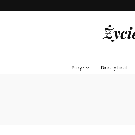
Życi
Paryż
Disneyland