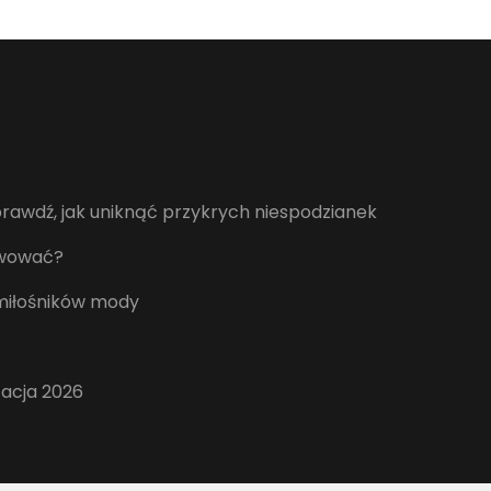
awdź, jak uniknąć przykrych niespodzianek
erwować?
 miłośników mody
zacja 2026