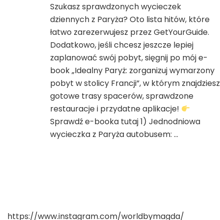
Szukasz sprawdzonych wycieczek
dzienne
dziennych z Paryża? Oto lista hitów, które
wycieczki
z
łatwo zarezerwujesz przez GetYourGuide.
Paryża
Dodatkowo, jeśli chcesz jeszcze lepiej
zaplanować swój pobyt, sięgnij po mój e-
book „Idealny Paryż: zorganizuj wymarzony
pobyt w stolicy Francji”, w którym znajdziesz
gotowe trasy spacerów, sprawdzone
restauracje i przydatne aplikacje!
Sprawdź e-booka tutaj 1) Jednodniowa
wycieczka z Paryża autobusem: …
https://www.instagram.com/worldbymagda/