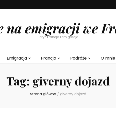
e na emigracji we Fr
Paryż, Francja i emigracja
Emigracja
Francja
Podróże
O mnie
Tag:
giverny dojazd
Strona główna
/
giverny dojazd