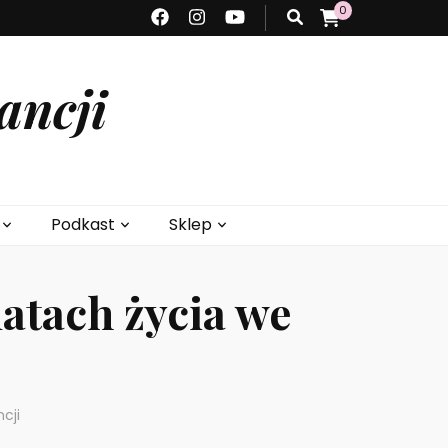
0
ancji
Podkast
Sklep
latach życia we
cji