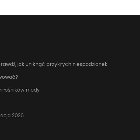
awdź, jak uniknąć przykrych niespodzianek
erwować?
 miłośników mody
zacja 2026