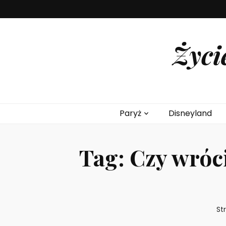
Życi
Paryż
Disneyland
Tag:
Czy wróci
St