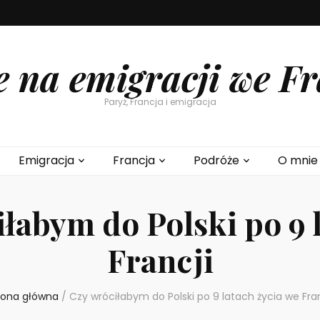
e na emigracji we Fr
Paryż, Francja i emigracja
Emigracja
Francja
Podróże
O mnie
łabym do Polski po 9 
Francji
rona główna
/
Czy wróciłabym do Polski po 9 latach życia we Fran