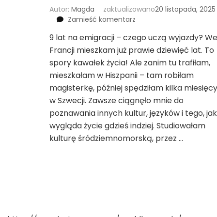
Autor:
Magda
zaktualizowano
20 listopada, 2025
we
Zamieść komentarz
wpisie
9 lat na emigracji – czego uczą wyjazdy? W
Czy
Francji mieszkam już prawie dziewięć lat. To
wróciłabym
do
spory kawałek życia! Ale zanim tu trafiłam,
Polski
mieszkałam w Hiszpanii – tam robiłam
po
magisterkę, później spędziłam kilka miesięc
9
w Szwecji. Zawsze ciągnęło mnie do
latach
życia
poznawania innych kultur, języków i tego, jak
we
wygląda życie gdzieś indziej. Studiowałam
Francji?
kulturę śródziemnomorską, przez …