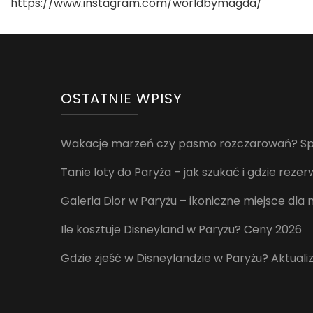
https://www.instagram.com/worldbymagda/
OSTATNIE WPISY
Wakacje marzeń czy pasmo rozczarowań? Spr
Tanie loty do Paryża – jak szukać i gdzie rez
Galeria Dior w Paryżu – ikoniczne miejsce dla
Ile kosztuje Disneyland w Paryżu? Ceny 2026
Gdzie zjeść w Disneylandzie w Paryżu? Aktuali