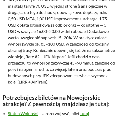
ma stałą taryfę 70 USD w jedną stronę (i analogicznie w
drugą), a do tego dochodzą obowiązkowe dopłaty, m.in.
0,50 USD MTA, 1,00 USD improvement surcharge, 1,75
USD opłata lotniskowa za odbiór oraz — co istotne — 5
USD w szczycie 16:00–20:00 w dni robocze. Dodatkowo
warto uwzględnić napiwek 15–20%. W praktyce całość
wynosi zwykle ok. 85–100 USD, w zależności od godziny i
obranej trasy. Koniecznie upewnij się też, że na taksometrze
widnieje „Rate #2 – JFK Airport”. Jeśli chodzi o czas
przejazdu, to wynosi on zazwyczaj 45–90 minut, zależnie od
pory i natężenia ruchu; co więcej, latem oraz podczas prac
budowlanych przy JFK zdecydowanie szybciej wychodzi
kolej (LIRR + AirTrain).
Potrzebujesz biletów na Nowojorskie
atrakcje? Z pewnością znajdziesz je tutaj:
Statua Wolności
– zarezerwuj swój bilet
tutaj