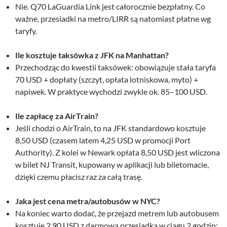
Nie. Q70 LaGuardia Link jest całorocznie bezpłatny. Co
ważne, przesiadki na metro/LIRR są natomiast płatne wg
taryfy.
Ile kosztuje taksówka z JFK na Manhattan?
Przechodząc do kwestii taksówek: obowiązuje stała taryfa
70 USD + dopłaty (szczyt, opłata lotniskowa, myto) +
napiwek. W praktyce wychodzi zwykle ok. 85–100 USD.
Ile zapłacę za AirTrain?
Jeśli chodzi o AirTrain, to na JFK standardowo kosztuje
8,50 USD (czasem latem 4,25 USD w promocji Port
Authority). Z kolei w Newark opłata 8,50 USD jest wliczona
w bilet NJ Transit, kupowany w aplikacji lub biletomacie,
dzięki czemu płacisz raz za całą trasę.
Jaka jest cena metra/autobusów w NYC?
Na koniec warto dodać, że przejazd metrem lub autobusem
kosztuje 2,90 USD z darmową przesiadką w ciągu 2 godzin;