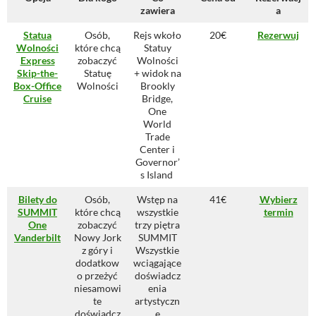
zawiera
a
Statua
Osób,
Rejs wkoło
20€
Rezerwuj
Wolności
które chcą
Statuy
Express
zobaczyć
Wolności
Skip-the-
Statuę
+ widok na
Box-Office
Wolności
Brookly
Cruise
Bridge,
One
World
Trade
Center i
Governor’
s Island
Bilety do
Osób,
Wstęp na
41€
Wybierz
SUMMIT
które chcą
wszystkie
termin
One
zobaczyć
trzy piętra
Vanderbilt
Nowy Jork
SUMMIT
z góry i
Wszystkie
dodatkow
wciągające
o przeżyć
doświadcz
niesamowi
enia
te
artystyczn
doświadcz
e