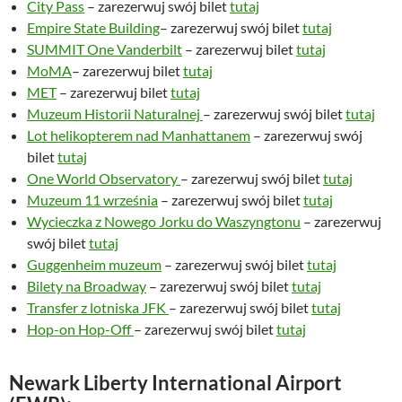
City Pass
– zarezerwuj swój bilet
tutaj
Empire State Building
– zarezerwuj swój bilet
tutaj
SUMMIT One Vanderbilt
– zarezerwuj bilet
tutaj
MoMA
– zarezerwuj bilet
tutaj
MET
– zarezerwuj bilet
tutaj
Muzeum Historii Naturalnej
– zarezerwuj swój bilet
tutaj
Lot helikopterem nad Manhattanem
– zarezerwuj swój
bilet
tutaj
One World Observatory
– zarezerwuj swój bilet
tutaj
Muzeum 11 września
– zarezerwuj swój bilet
tutaj
Wycieczka z Nowego Jorku do Waszyngtonu
– zarezerwuj
swój bilet
tutaj
Guggenheim muzeum
– zarezerwuj swój bilet
tutaj
Bilety na Broadway
– zarezerwuj swój bilet
tutaj
Transfer z lotniska JFK
– zarezerwuj swój bilet
tutaj
Hop-on Hop-Off
– zarezerwuj swój bilet
tutaj
Newark Liberty International Airport