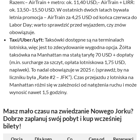
Razem:– AirTrain + metro: ok. 11,40 USD,– AirTrain + LIRR:
ok. 13,50–15,50 USD. W ostatnich dwóch latach bywała
letnia promocja – AirTrain za 4,25 USD od końca czerwca do
Labor Day; warto sprawdzić przed wyjazdem, czy znów
obowiązuje.
Taxi/Uber/Lyft:
Taksówki dostępne są na terminalach
lotniska, więc jest to zdecydowanie wygodna opcja. Żółta
taksówka na Manhattan ma stałą taryfę 70 USD + dopłaty
(m.in. surcharge za szczyt, opłata lotniskowa 1,75 USD,
napiwek). To nadal obowiązuje w 2025 r. (sprawdź, by na
liczniku była „Rate #2 – JFK”). Czas przejazdu z lotniska na
Manhattan różni się w zależności od natężenia ruchu i może
wynosić nawet 1,5 godziny.
Masz mało czasu na zwiedzanie Nowego Jorku?
Dobrze zaplanuj swój pobyt i kup wcześniej
bilety!
Opcja
Dla kogo
Co
Cena od
Rezerwacj