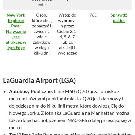
enie
New York
Osób,
Wstęp do
76€
Sprawdź
Explorer
które chcą
wybranyc
pakiet
Pass:
zobaczyć i
h przez
Najważnie
zwiedzić
Ciebie 2, 3,
jsze
wiele
4, 5, 6, 7
atrakcje, w
zabytków
lub 10
tym Edge
w ciągu
atrakcji i
kilku dni
wycieczek
LaGuardia Airport (LGA)
Autobusy Publiczne:
Linie M60 i Q70 łączą lotnisko z
metrem i różnymi punktami miasta. Q70 jest darmowy i
dojedziesz nim do kilku linii metra, które dowiozą Cię do
Nowego Jorku. Z lotniska LaGuardia na Manhattan można
także dojechać połączeniem M60-SBS i dalej przesiąść się w
metro.
Taxi/Uber/Lyft
: Po pierwsze, żółta taksówka na Manhattan