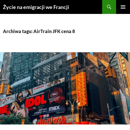
Przejdź
Życie na emigracji we Francji
do
MENU
treści
GŁÓWN
Archiwa tagu: AirTrain JFK cena 8