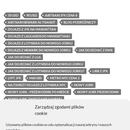
50 USD
90 USD
AIRTRAIN JFK CENA 8
AIRTRAIN NEWARK NJ TRANSIT
BLOG PODRÓŻNICZY
DOJAZD Z JFK NA MANHATTAN
DOJAZD Z LAGUARDII DO MANHATTANU
DOJAZD Z LOTNISKA DO NOWEGO JORKU
DOJAZD Z NEWARK DO NOWEGO JORKU
JAK DOJECHAĆ Z EWR
JAK DOJECHAĆ Z LGA
JAK DOJECHAĆ Z LOTNISKA DO NOWEGO JORKU
JAK DOJECHAĆ Z LOTNISKA DO NOWEGO JORKU?
LIRR Z JFK
LYFT JFK
M60 SBS
METRO NYC CENA 2
NAJTAŃSZY DOJAZD Z LOTNISKA NYC
NOWY JORK
NOWY JORK - PRZEWODNIK PO MIEŚCIE
NOWY JORK PRZEWODNIK
NOWY JORK ZWIEDZANIE SAMEMU
NOWY JORK: JAK ZORGANIZOWAĆ PODRÓŻ
OMNY NOWY JORK
Zarządzaj zgodami plików
cookie
PORADY PODRÓŻNICZE NOWY JORK
Q70 LAGUARDIA DARMOWY
TAXI JFK CENA
TRANSFER Z LOTNISKA NYC
Używamy plików cookies w celu optymalizacji naszej witryny i naszych
TRANSPORT Z LOTNISKA NOWY JORK
UBER Z JFK NA MANHATTAN
serwisów.