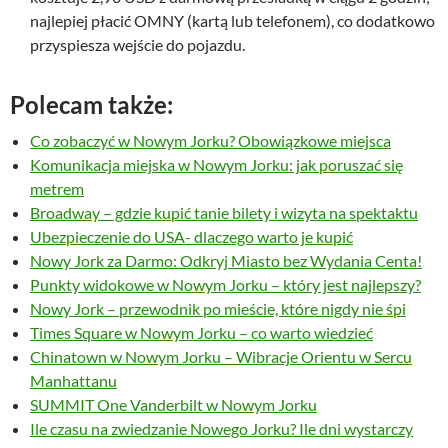
najlepiej płacić OMNY (kartą lub telefonem), co dodatkowo
przyspiesza wejście do pojazdu.
Polecam także:
Co zobaczyć w Nowym Jorku? Obowiązkowe miejsca
Komunikacja miejska w Nowym Jorku: jak poruszać się
metrem
Broadway – gdzie kupić tanie bilety i wizyta na spektaktu
Ubezpieczenie do USA- dlaczego warto je kupić
Nowy Jork za Darmo: Odkryj Miasto bez Wydania Centa!
Punkty widokowe w Nowym Jorku – który jest najlepszy?
Nowy Jork – przewodnik po mieście, które nigdy nie śpi
Times Square w Nowym Jorku – co warto wiedzieć
Chinatown w Nowym Jorku – Wibracje Orientu w Sercu
Manhattanu
SUMMIT One Vanderbilt w Nowym Jorku
Ile czasu na zwiedzanie Nowego Jorku? Ile dni wystarczy