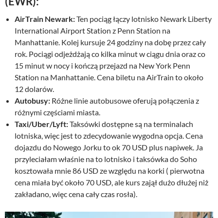
(EWR):
AirTrain Newark:
Ten pociąg łączy lotnisko Newark Liberty
International Airport Station z Penn Station na
Manhattanie. Kolej kursuje 24 godziny na dobę przez cały
rok. Pociągi odjeżdżają co kilka minut w ciągu dnia oraz co
15 minut w nocy i kończą przejazd na New York Penn
Station na Manhattanie. Cena biletu na AirTrain to około
12 dolarów.
Autobusy:
Różne linie autobusowe oferują połączenia z
różnymi częściami miasta.
Taxi/Uber/Lyft:
Taksówki dostępne są na terminalach
lotniska, więc jest to zdecydowanie wygodna opcja. Cena
dojazdu do Nowego Jorku to ok 70 USD plus napiwek. Ja
przyleciałam właśnie na to lotnisko i taksówka do Soho
kosztowała mnie 86 USD ze względu na korki ( pierwotna
cena miała być około 70 USD, ale kurs zajął dużo dłużej niż
zakładano, więc cena cały czas rosła).