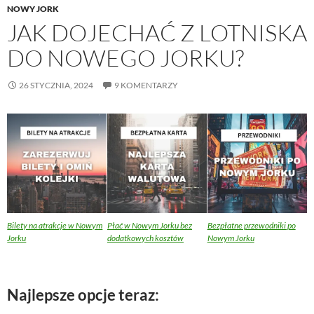
NOWY JORK
JAK DOJECHAĆ Z LOTNISKA
DO NOWEGO JORKU?
26 STYCZNIA, 2024
9 KOMENTARZY
Bilety na atrakcje w Nowym
Płać w Nowym Jorku bez
Bezpłatne przewodniki po
Jorku
dodatkowych kosztów
Nowym Jorku
Najlepsze opcje teraz: