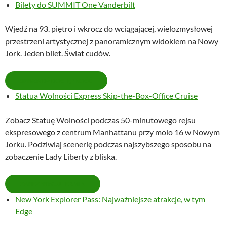
Bilety do SUMMIT One Vanderbilt
Wjedź na 93. piętro i wkrocz do wciągającej, wielozmysłowej
przestrzeni artystycznej z panoramicznym widokiem na Nowy
Jork. Jeden bilet. Świat cudów.
SPRAWDŹ DOSTĘPNOŚĆ
Statua Wolności Express Skip-the-Box-Office Cruise
Zobacz Statuę Wolności podczas 50-minutowego rejsu
ekspresowego z centrum Manhattanu przy molo 16 w Nowym
Jorku. Podziwiaj scenerię podczas najszybszego sposobu na
zobaczenie Lady Liberty z bliska.
ZAREZERWUJ TERMIN
New York Explorer Pass: Najważniejsze atrakcje, w tym
Edge