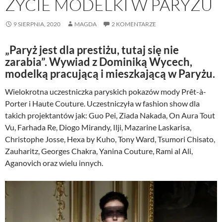
ŻYCIE MODELKI W PARYŻU
9 SIERPNIA, 2020
MAGDA
2 KOMENTARZE
„Paryż jest dla prestiżu, tutaj się nie
zarabia”. Wywiad z Dominiką Wycech,
modelką pracującą i mieszkającą w Paryżu.
Wielokrotna uczestniczka paryskich pokazów mody Prêt-à-
Porter i Haute Couture. Uczestniczyła w fashion show dla
takich projektantów jak: Guo Pei, Ziada Nakada, On Aura Tout
Vu, Farhada Re, Diogo Mirandy, Ilji, Mazarine Laskarisa,
Christophe Josse, Hexa by Kuho, Tony Ward, Tsumori Chisato,
Zauharitz, Georges Chakra, Yanina Couture, Rami al Ali,
Aganovich oraz wielu innych.