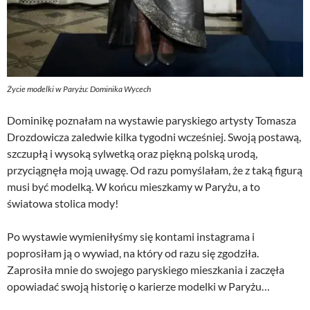
Życie modelki w Paryżu: Dominika Wycech
Dominikę poznałam na wystawie paryskiego artysty Tomasza
Drozdowicza zaledwie kilka tygodni wcześniej. Swoją postawą,
szczupłą i wysoką sylwetką oraz piękną polską urodą,
przyciągnęła moją uwagę. Od razu pomyślałam, że z taką figurą
musi być modelką. W końcu mieszkamy w Paryżu, a to
światowa stolica mody!
Po wystawie wymieniłyśmy się kontami instagrama i
poprosiłam ją o wywiad, na który od razu się zgodziła.
Zaprosiła mnie do swojego paryskiego mieszkania i zaczęła
opowiadać swoją historię o karierze modelki w Paryżu…