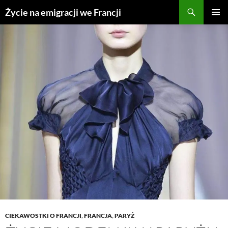
Przejdź
Życie na emigracji we Francji
do
MENU
treści
GŁÓWN
CIEKAWOSTKI O FRANCJI
,
FRANCJA
,
PARYŻ