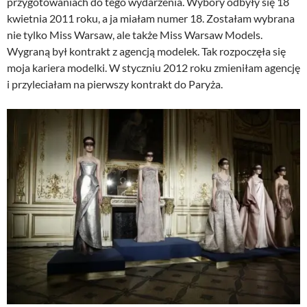
przygotowaniach do tego wydarzenia. Wybory odbyły się 18
kwietnia 2011 roku, a ja miałam numer 18. Zostałam wybrana
nie tylko Miss Warsaw, ale także Miss Warsaw Models.
Wygraną był kontrakt z agencją modelek. Tak rozpoczęła się
moja kariera modelki. W styczniu 2012 roku zmieniłam agencję
i przyleciałam na pierwszy kontrakt do Paryża.