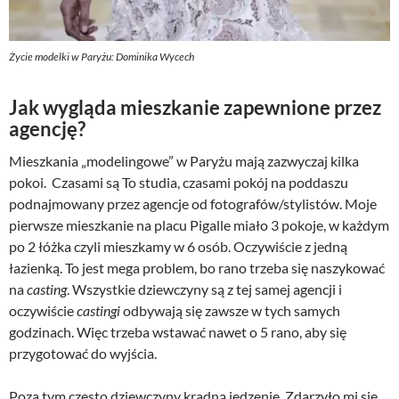
Życie modelki w Paryżu: Dominika Wycech
Jak wygląda mieszkanie zapewnione przez
agencję?
Mieszkania „modelingowe” w Paryżu mają zazwyczaj kilka
pokoi. Czasami są To studia, czasami pokój na poddaszu
podnajmowany przez agencje od fotografów/stylistów. Moje
pierwsze mieszkanie na placu Pigalle miało 3 pokoje, w każdym
po 2 łóżka czyli mieszkamy w 6 osób. Oczywiście z jedną
łazienką. To jest mega problem, bo rano trzeba się naszykować
na
casting
. Wszystkie dziewczyny są z tej samej agencji i
oczywiście
castingi
odbywają się zawsze w tych samych
godzinach. Więc trzeba wstawać nawet o 5 rano, aby się
przygotować do wyjścia.
Poza tym często dziewczyny kradną jedzenie. Zdarzyło mi się