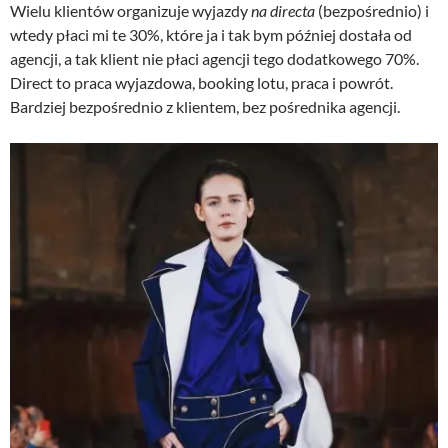
Wielu klientów organizuje wyjazdy
na directa
(bezpośrednio) i
wtedy płaci mi te 30%, które ja i tak bym później dostała od
agencji, a tak klient nie płaci agencji tego dodatkowego 70%.
Direct to praca wyjazdowa, booking lotu, praca i powrót.
Bardziej bezpośrednio z klientem, bez pośrednika agencji.