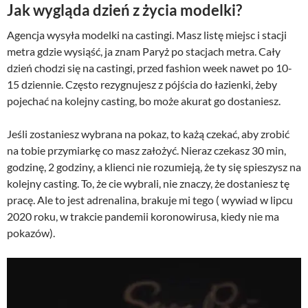
Jak wygląda dzień z życia modelki?
Agencja wysyła modelki na castingi. Masz listę miejsc i stacji
metra gdzie wysiąść, ja znam Paryż po stacjach metra. Cały
dzień chodzi się na castingi, przed fashion week nawet po 10-
15 dziennie. Często rezygnujesz z pójścia do łazienki, żeby
pojechać na kolejny casting, bo może akurat go dostaniesz.
Jeśli zostaniesz wybrana na pokaz, to każą czekać, aby zrobić
na tobie przymiarkę co masz założyć. Nieraz czekasz 30 min,
godzinę, 2 godziny, a klienci nie rozumieją, że ty się spieszysz na
kolejny casting. To, że cie wybrali, nie znaczy, że dostaniesz tę
pracę. Ale to jest adrenalina, brakuje mi tego ( wywiad w lipcu
2020 roku, w trakcie pandemii koronowirusa, kiedy nie ma
pokazów).