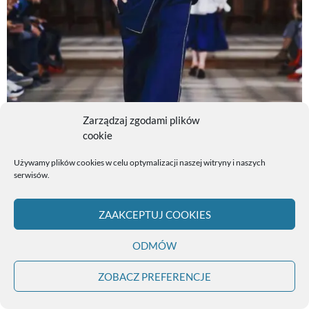
Zarządzaj zgodami plików
cookie
Używamy plików cookies w celu optymalizacji naszej witryny i naszych
serwisów.
ZAAKCEPTUJ COOKIES
ODMÓW
Pokaz mody w Paryżu
ZOBACZ PREFERENCJE
Czy duże marki płacą więcej?