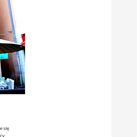
e się
icy