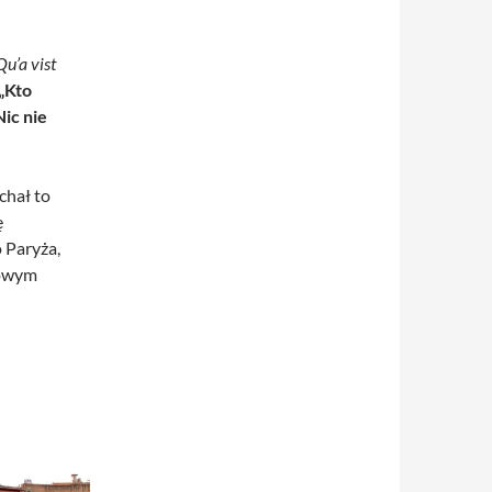
Qu’a vist
„Kto
Nic nie
chał to
ę
 Paryża,
iowym