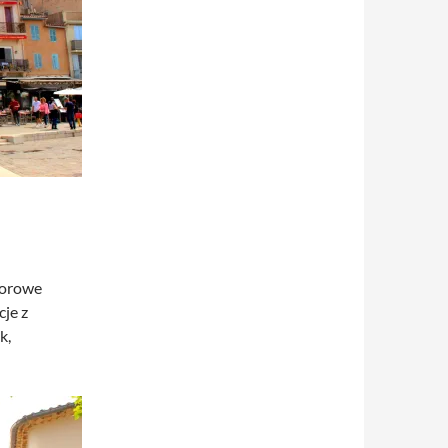
olorowe
cje z
k,