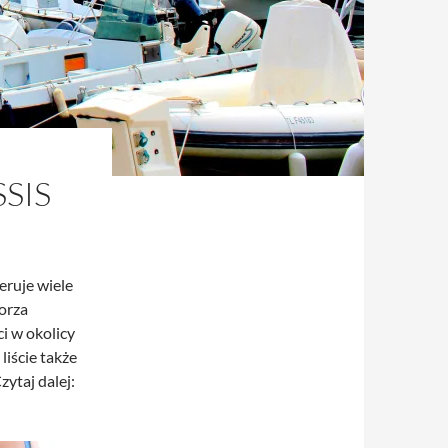
SIS
feruje wiele
orza
i w okolicy
liście także
ytaj dalej: