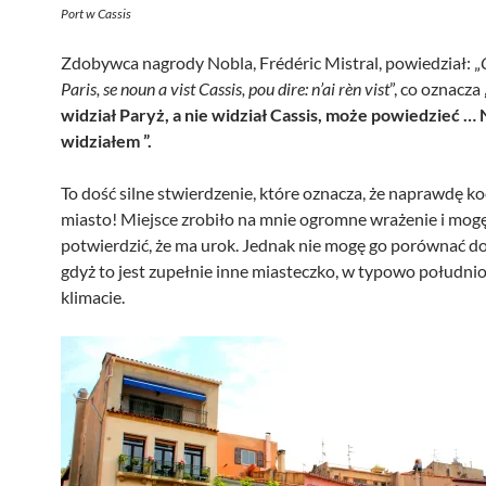
Port w Cassis
Zdobywca nagrody Nobla, Frédéric Mistral, powiedział: „
Paris, se noun a vist Cassis, pou dire: n’ai rèn vist
”, co oznacza
widział Paryż, a nie widział Cassis, może powiedzieć … 
widziałem ”.
To dość silne stwierdzenie, które oznacza, że naprawdę ko
miasto! Miejsce zrobiło na mnie ogromne wrażenie i mog
potwierdzić, że ma urok. Jednak nie mogę go porównać do
gdyż to jest zupełnie inne miasteczko, w typowo połudn
klimacie.