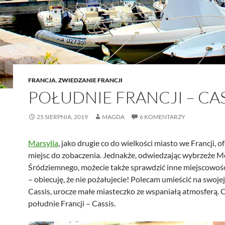
FRANCJA
,
ZWIEDZANIE FRANCJI
POŁUDNIE FRANCJI – CAS
25 SIERPNIA, 2019
MAGDA
6 KOMENTARZY
Marsylia
, jako drugie co do wielkości miasto we Francji, o
miejsc do zobaczenia. Jednakże, odwiedzając wybrzeże M
Śródziemnego, możecie także sprawdzić inne miejscowośc
– obiecuję, że nie pożałujecie! Polecam umieścić na swojej 
Cassis, urocze małe miasteczko ze wspaniałą atmosferą. Cz
południe Francji – Cassis.