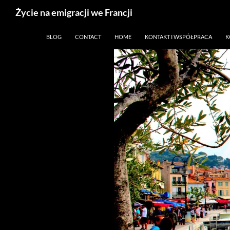
Życie na emigracji we Francji
Przejdź
Paryż, Francja i emigracja
BLOG
CONTACT
HOME
KONTAKT I WSPÓŁPRACA
K
do
treści