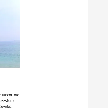
e lunchu nie
czywiście
Również