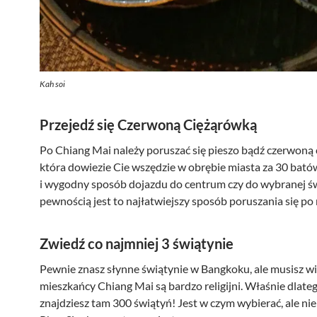
Kah soi
Przejedź się Czerwoną Ciężąrówką
Po Chiang Mai należy poruszać się pieszo bądź czerwoną 
która dowiezie Cie wszędzie w obrębie miasta za 30 batów
i wygodny sposób dojazdu do centrum czy do wybranej św
pewnością jest to najłatwiejszy sposób poruszania się po 
Zwiedź co najmniej 3 świątynie
Pewnie znasz słynne świątynie w Bangkoku, ale musisz wi
mieszkańcy Chiang Mai są bardzo religijni. Właśnie dlate
znajdziesz tam 300 świątyń! Jest w czym wybierać, ale ni