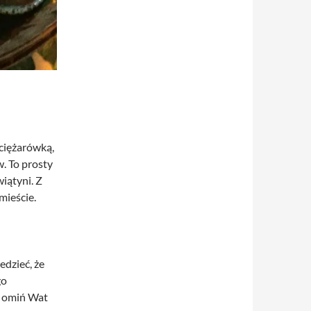
ciężarówką,
. To prosty
iątyni. Z
mieście.
edzieć, że
go
e omiń Wat