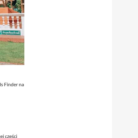
ls Finder na
ej części