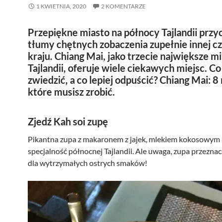
1 KWIETNIA, 2020
2 KOMENTARZE
Przepiękne miasto na północy Tajlandii przy
tłumy chętnych zobaczenia zupełnie innej cz
kraju. Chiang Mai, jako trzecie największe m
Tajlandii, oferuje wiele ciekawych miejsc. C
zwiedzić, a co lepiej odpuścić? Chiang Mai: 8 
które musisz zrobić.
Zjedź Kah soi zupę
Pikantna zupa z makaronem z jajek, mlekiem kokosowym i
specjalność północnej Tajlandii. Ale uwaga, zupa przezna
dla wytrzymałych ostrych smaków!