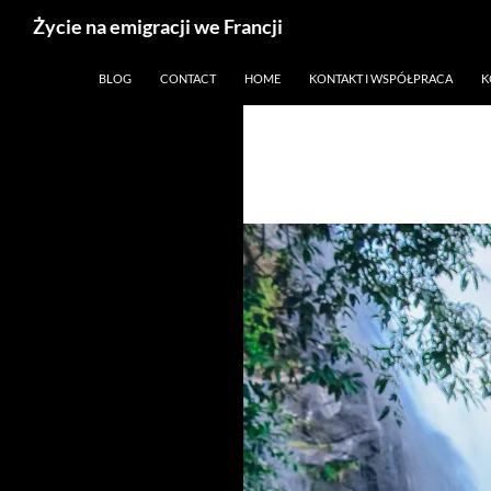
Życie na emigracji we Francji
Przejdź
Paryż, Francja i emigracja
BLOG
CONTACT
HOME
KONTAKT I WSPÓŁPRACA
K
do
treści