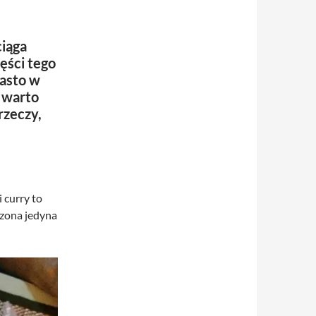
ciąga
ęści tego
iasto w
o warto
rzeczy,
 curry to
czona jedyna