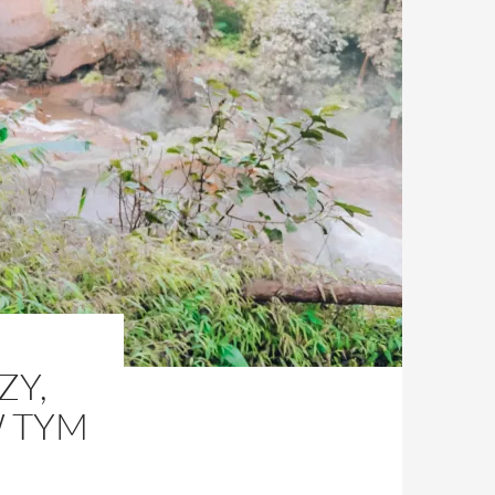
ZY,
W TYM