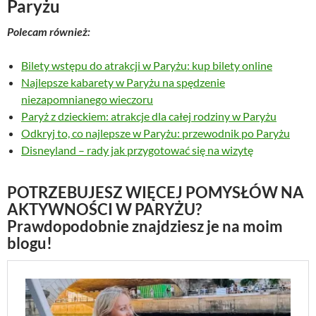
Paryżu
z
a
c
ł
Polecam również:
c
e
.
e
n
n
a
Bilety wstępu do atrakcji w Paryżu: kup bilety online
a
w
Najlepsze kabarety w Paryżu na spędzenie
w
y
niezapomnianego wieczoru
y
n
Paryż z dzieckiem: atrakcje dla całej rodziny w Paryżu
n
o
Odkryj to, co najlepsze w Paryżu: przewodnik po Paryżu
o
s
Disneyland – rady jak przygotować się na wizytę
s
i
i
:
ł
3
POTRZEBUJESZ WIĘCEJ POMYSŁÓW NA
a
9
AKTYWNOŚCI W PARYŻU?
:
,
Prawdopodobnie znajdziesz je na moim
5
0
blogu!
0
0
,
0
z
0
ł
.