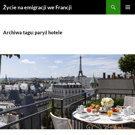
Przejdź
Życie na emigracji we Francji
do
MENU
treści
GŁÓWN
Archiwa tagu: paryż hotele