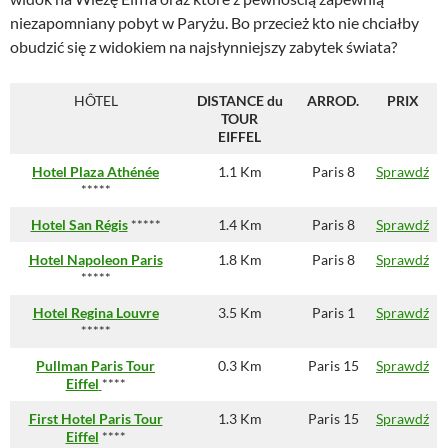
niezapomniany pobyt w Paryżu. Bo przecież kto nie chciałby
obudzić się z widokiem na najsłynniejszy zabytek świata?
HÔTEL
DISTANCE du
ARROD.
PRIX
TOUR
EIFFEL
Hotel Plaza Athénée
1.1 Km
Paris 8
Sprawdź
*****
Hotel San Régis
*****
1.4 Km
Paris 8
Sprawdź
Hotel Napoleon Paris
1.8 Km
Paris 8
Sprawdź
*****
Hotel Regina Louvre
3.5 Km
Paris 1
Sprawdź
*****
Pullman Paris Tour
0.3 Km
Paris 15
Sprawdź
Eiffel
****
First Hotel Paris Tour
1.3 Km
Paris 15
Sprawdź
Eiffel
****