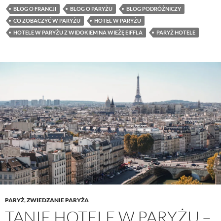
BLOG O FRANCJI
BLOG O PARYŻU
BLOG PODRÓŻNICZY
CO ZOBACZYĆ W PARYŻU
HOTEL W PARYŻU
HOTELE W PARYŻU Z WIDOKIEM NA WIEŻĘ EIFFLA
PARYŻ HOTELE
PARYŻ
,
ZWIEDZANIE PARYŻA
TANIE HOTELE W PARYŻU –