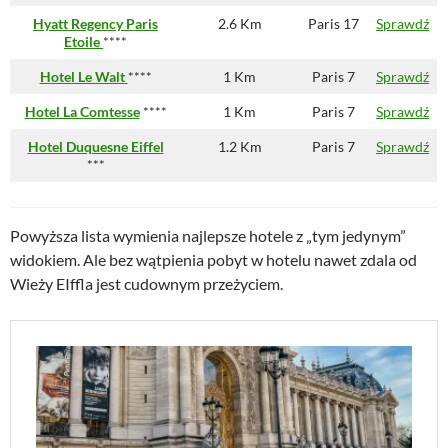
Hyatt Regency Paris
2.6 Km
Paris 17
Sprawdź
Etoile
****
Hotel Le Walt
****
1 Km
Paris 7
Sprawdź
Hotel La Comtesse
****
1 Km
Paris 7
Sprawdź
Hotel Duquesne Eiffel
1.2 Km
Paris 7
Sprawdź
***
Powyższa lista wymienia najlepsze hotele z „tym jedynym”
widokiem. Ale bez wątpienia pobyt w hotelu nawet zdala od
Wieży EIffla jest cudownym przeżyciem.