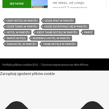
SEE MORE
CENY HOTELI W PARYŻU
GDZIE SPAĆ W PARYŻU
GDZIE TANIO W PARYŻU
GDZIE ZATRZYMAĆ SIĘ W PARYŻU
HOTEL W PARYŻU
KIEDY TANIE HOTELE W PARYŻU
PARYŻ
PARYŻ HOTELE
REZERWUJ HOTEL W PARYŻU
TANI HOTEL W PARYŻU
TANIE HOTELE W PARYŻU
Polityka plików cookies (EU)
Dumnie wspierane przez WordPress
Zarządzaj zgodami plików cookie