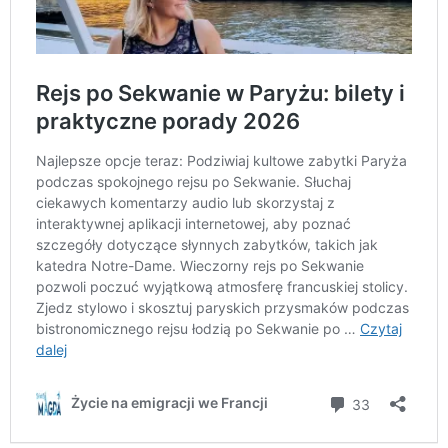
z
ł
.