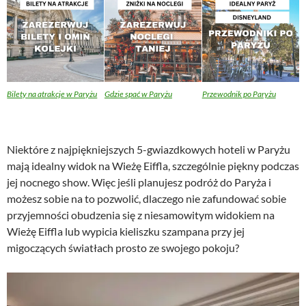
Bilety na atrakcje w Paryżu
Gdzie spać w Paryżu
Przewodnik po Paryżu
Niektóre z najpiękniejszych 5-gwiazdkowych hoteli w Paryżu
mają idealny widok na Wieżę Eiffla, szczególnie piękny podczas
jej nocnego show. Więc jeśli planujesz podróż do Paryża i
możesz sobie na to pozwolić, dlaczego nie zafundować sobie
przyjemności obudzenia się z niesamowitym widokiem na
Wieżę Eiffla lub wypicia kieliszku szampana przy jej
migoczących światłach prosto ze swojego pokoju?