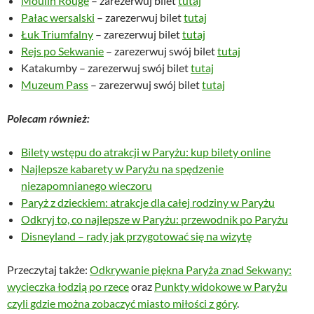
Moulin Rouge
– zarezerwuj bilet
tutaj
Pałac wersalski
– zarezerwuj bilet
tutaj
Łuk Triumfalny
– zarezerwuj bilet
tutaj
Rejs po Sekwanie
– zarezerwuj swój bilet
tutaj
Katakumby – zarezerwuj swój bilet
tutaj
Muzeum Pass
– zarezerwuj swój bilet
tutaj
Polecam również:
Bilety wstępu do atrakcji w Paryżu: kup bilety online
Najlepsze kabarety w Paryżu na spędzenie
niezapomnianego wieczoru
Paryż z dzieckiem: atrakcje dla całej rodziny w Paryżu
Odkryj to, co najlepsze w Paryżu: przewodnik po Paryżu
Disneyland – rady jak przygotować się na wizytę
Przeczytaj także:
Odkrywanie piękna Paryża znad Sekwany:
wycieczka łodzią po rzece
oraz
Punkty widokowe w Paryżu
czyli gdzie można zobaczyć miasto miłości z góry
.