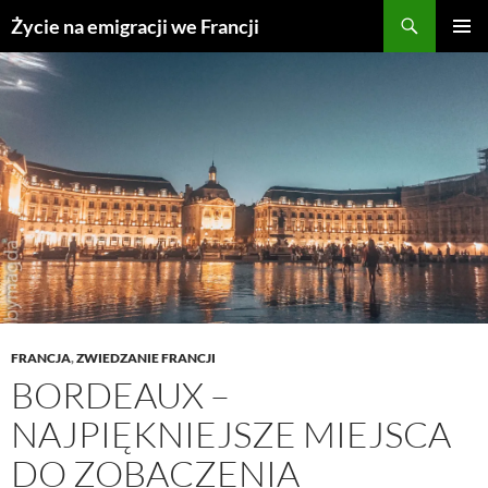
Przejdź
Życie na emigracji we Francji
do
MENU
treści
GŁÓWN
FRANCJA
,
ZWIEDZANIE FRANCJI
BORDEAUX –
NAJPIĘKNIEJSZE MIEJSCA
DO ZOBACZENIA