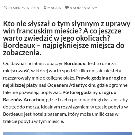
21 SIERPNIA, 2018
MAGDA
5 KOMENTARZY
Kto nie słyszał o tym słynnym z uprawy
win francuskim mieście? A co jeszcze
warto zwiedzić w jego okolicach?
Bordeaux – najpiękniejsze miejsca do
zobaczenia.
Od dawna chciałam zobaczyć
Bordeaux
. Jest to urocza
miejscowość, w której warto spędzić kilka dni, ale niestety
rozczarowały mnie okoliczne plaże. Prawie
godzina drogi do
najbliższej plaży nad Oceanem Atlantyckim
, gdzie ogromne
fale nie pozwalają popływać.
Półtorej godziny drogi do
Basenów Arcachon
, gdzie trzeba pokonać długi dystans, aby
dotrzeć do morza. Idealnym rozwiązaniem w czasie pobytu w
Bordeaux jest hotel z basenem, który może umilić czas w
trakcie pobytu w tym mieście.