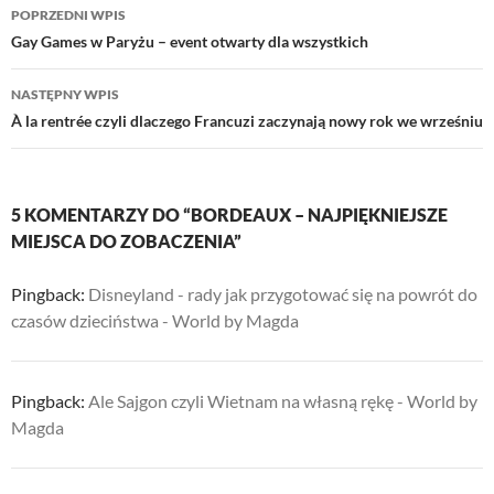
Nawigacja
POPRZEDNI WPIS
wpisu
Gay Games w Paryżu – event otwarty dla wszystkich
NASTĘPNY WPIS
À la rentrée czyli dlaczego Francuzi zaczynają nowy rok we wrześniu
5 KOMENTARZY DO “BORDEAUX – NAJPIĘKNIEJSZE
MIEJSCA DO ZOBACZENIA”
Pingback:
Disneyland - rady jak przygotować się na powrót do
czasów dzieciństwa - World by Magda
Pingback:
Ale Sajgon czyli Wietnam na własną rękę - World by
Magda