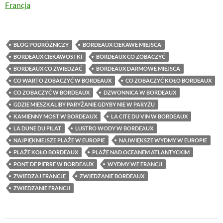
W odniesieniu do
Francja
BLOG PODRÓŻNICZY
BORDEAUX CIEKAWE MIEJSCA
BORDEAUX CIEKAWOSTKI
BORDEAUX CO ZOBACZYĆ
BORDEAUX CO ZWIEDZAĆ
BORDEAUX DARMOWE MIEJSCA
CO WARTO ZOBACZYĆ W BORDEAUX
CO ZOBACZYĆ KOŁO BORDEAUX
CO ZOBACZYĆ W BORDEAUX
DZWONNICA W BORDEAUX
GDZIE MIESZKALIBY PARYŻANIE GDYBY NIE W PARYŻU
KAMIENNY MOST W BORDEAUX
LA CITE DU VIN W BORDEAUX
LA DUNE DU PILAT
LUSTRO WODY W BORDEAUX
NAJPIĘKNIEJSZE PLAŻE W EUROPIE
NAJWIĘKSZE WYDMY W EUROPIE
PLAŻE KOŁO BORDEAUX
PLAŻE NAD OCEANEM ATLANTYCKIM
PONT DE PIERRE W BORDEAUX
WYDMY WE FRANCJI
ZWIEDZAJ FRANCJĘ
ZWIEDZANIE BORDEAUX
ZWIEDZANIE FRANCJI