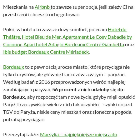
Mieszkania na
Airbnb
to zawsze super opcja, jeśli zależy Ci na
przestrzeni i chcesz trochę gotować.
Pokój w hotelu to zawsze duży komfort, polecam
Hotel du
Théâtre
,
Hotel Bleu de Mer
,
Apartament Le Cosy Dabadie by
Cocoonr
,
Aparthotel Adagio Bordeaux Centre Gambetta
oraz
Ibis budget Bordeaux Centre Mériadeck
.
Bordeaux
to z pewnością urocze miasto, które przyciąga nie
tylko turystów, ale głównie francuzów, a w tym – paryżan.
Według badań z 2016 przeprowadzonych wśród najlepiej
zarabiających paryżan,
56 procent z nich udałoby się do
Bordeaux,
aby rozpocząć tam nowe życie, gdyby mięli opuścić
Paryż. I rzeczywiście wielu z nich tak uczyniło – szybki dojazd
TGV do Paryża, niskie ceny mieszkań oraz słoneczna pogoda,
potrafią przyciągać.
Przeczytaj także:
Marsylia – najpiękniejsze miejsca do