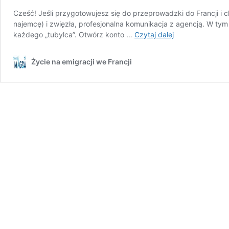
Cześć! Jeśli przygotowujesz się do przeprowadzki do Francji i
najemcę) i zwięzła, profesjonalna komunikacja z agencją. W ty
Przeprowadzka
każdego „tubylca”. Otwórz konto …
Czytaj dalej
do
Francji:
Życie na emigracji we Francji
wynajem
mieszkania